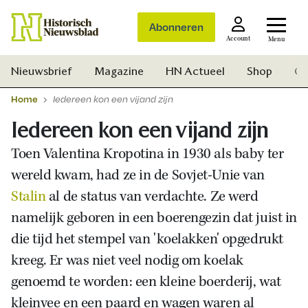
Abonneren
Account
Menu
Nieuwsbrief
Magazine
HN Actueel
Shop
Ge
Home
Iedereen kon een vijand zijn
Iedereen kon een vijand zijn
Toen Valentina Kropotina in 1930 als baby ter
wereld kwam, had ze in de Sovjet-Unie van
Stalin
al de status van verdachte. Ze werd
namelijk geboren in een boerengezin dat juist in
die tijd het stempel van 'koelakken' opgedrukt
kreeg. Er was niet veel nodig om koelak
genoemd te worden: een kleine boerderij, wat
Zoek
kleinvee en een paard en wagen waren al