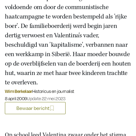
voldoende om door de communistische
haatcampagne te worden bestempeld als 'rijke
boer'. De familieboerderij werd begin jaren
dertig verwoest en Valentina's vader,
beschuldigd van 'kapitalisme', verbannen naar
een werkkamp in Siberië. Haar moeder bouwde
op de overblijfselen van de boerderij een houten
hut, waarin ze met haar twee kinderen trachtte
te overleven.
Wim Berkelaar
Historicus en journalist
Gepubliceerd op:
8 april 2009
Update 22 mei 2023
Bewaar bericht
Op school leed Valentina zwaar onder het stigma