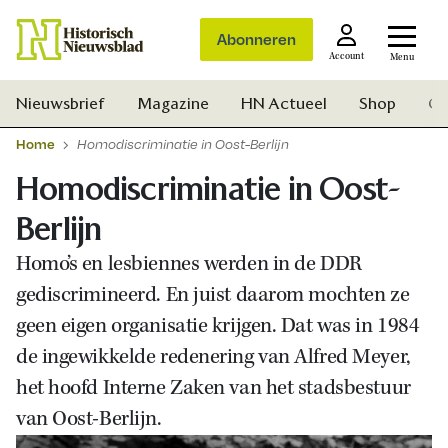
Abonneren
Account
Menu
Nieuwsbrief
Magazine
HN Actueel
Shop
Ge
Home
Homodiscriminatie in Oost-Berlijn
Homodiscriminatie in Oost-
Berlijn
Homo’s en lesbiennes werden in de DDR
gediscrimineerd. En juist daarom mochten ze
geen eigen organisatie krijgen. Dat was in 1984
de ingewikkelde redenering van Alfred Meyer,
het hoofd Interne Zaken van het stadsbestuur
van Oost-Berlijn.
Zoek