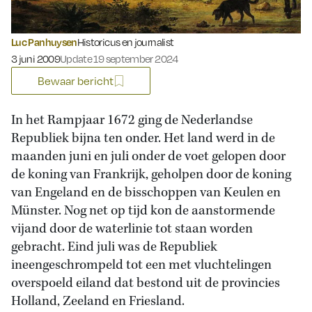
Luc Panhuysen
Historicus en journalist
Gepubliceerd op:
3 juni 2009
Update 19 september 2024
Bewaar bericht
In het Rampjaar 1672 ging de Nederlandse
Republiek bijna ten onder. Het land werd in de
maanden juni en juli onder de voet gelopen door
de koning van Frankrijk, geholpen door de koning
van Engeland en de bisschoppen van Keulen en
Münster. Nog net op tijd kon de aanstormende
vijand door de waterlinie tot staan worden
gebracht. Eind juli was de Republiek
ineengeschrompeld tot een met vluchtelingen
overspoeld eiland dat bestond uit de provincies
Holland, Zeeland en Friesland.