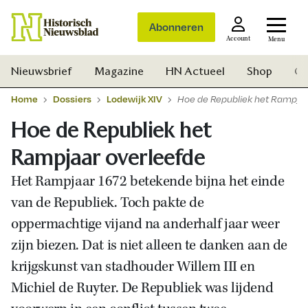
Abonneren
Account
Menu
Nieuwsbrief
Magazine
HN Actueel
Shop
Ge
Home
Dossiers
Lodewijk XIV
Hoe de Republiek het Rampjaa
Hoe de Republiek het
Rampjaar overleefde
Het Rampjaar 1672 betekende bijna het einde
van de Republiek. Toch pakte de
oppermachtige vijand na anderhalf jaar weer
zijn biezen. Dat is niet alleen te danken aan de
krijgskunst van stadhouder Willem III en
Michiel de Ruyter. De Republiek was lijdend
Zoek