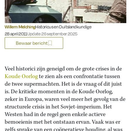
Willem Melching
Historicus en Duitslandkundige
Gepubliceerd op:
28 april 2011
Update 26 september 2025
Bewaar bericht
Veel historici zijn geneigd om de grote crises in de
Koude Oorlog
te zien als een confrontatie tussen
de twee supermachten. Het is de vraag of dit juist
is. De kritieke momenten in de Koude Oorlog,
zeker in Europa, waren veel meer het gevolg van de
structurele crisis in het Sovjet-imperium. Het
Westen had in de regel geen enkele actieve
bemoeienis met het ontstaan ervan. Vaak was er
zelfs sprake van een coöperatieve houding, al was