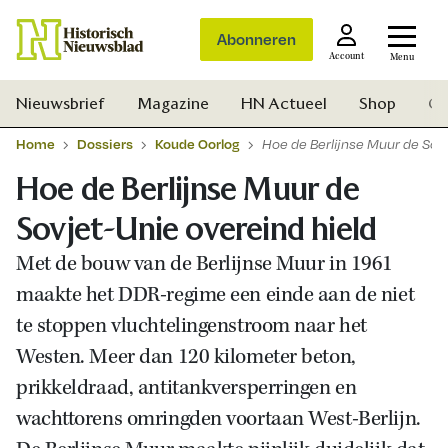
Abonneren
Account
Menu
Nieuwsbrief
Magazine
HN Actueel
Shop
Ge
Home
Dossiers
Koude Oorlog
Hoe de Berlijnse Muur de Sovj
Hoe de Berlijnse Muur de
Sovjet-Unie overeind hield
Met de bouw van de Berlijnse Muur in 1961
maakte het DDR-regime een einde aan de niet
te stoppen vluchtelingenstroom naar het
Westen. Meer dan 120 kilometer beton,
prikkeldraad, antitankversperringen en
wachttorens omringden voortaan West-Berlijn.
Zoek