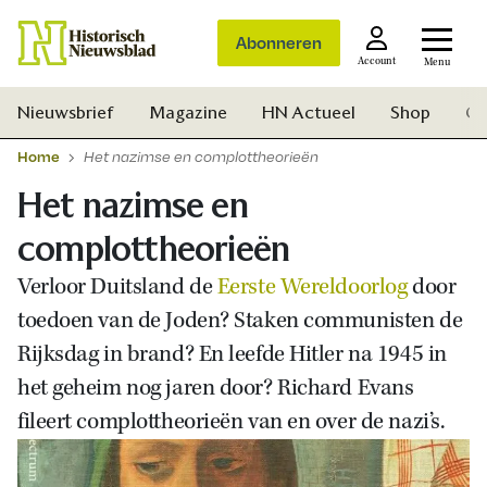
Abonneren
Account
Menu
Nieuwsbrief
Magazine
HN Actueel
Shop
Ge
Home
Het nazimse en complottheorieën
Het nazimse en
complottheorieën
Verloor Duitsland de
Eerste Wereldoorlog
door
toedoen van de Joden? Staken communisten de
Rijksdag in brand? En leefde Hitler na 1945 in
het geheim nog jaren door? Richard Evans
fileert complottheorieën van en over de nazi’s.
Zoek