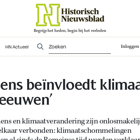
Begrijp het heden, begin bij het verleden
Abonneren
t
Evenementen
HN Actueel
Inloggen
HN Actueel
ens beïnvloedt klima
 eeuwen’
ens en klimaatverandering zijn onlosmakeli
elkaar verbonden: klimaatschommelingen