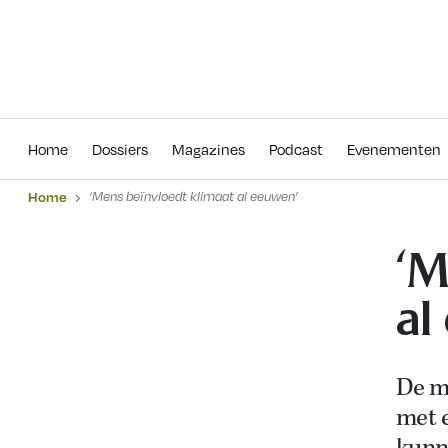
Home
Dossiers
Magazines
Podcas
Home
Dossiers
Magazines
Podcast
Evenementen
Home
‘Mens beïnvloedt klimaat al eeuwen’
‘M
al
De m
met 