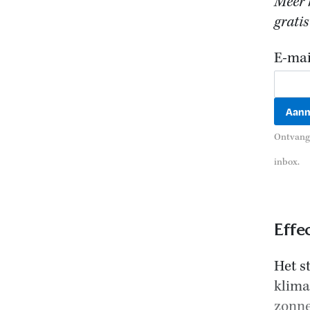
Meer h
gratis
E-mai
Ontvang 
inbox.
Effe
Het s
klima
zonne