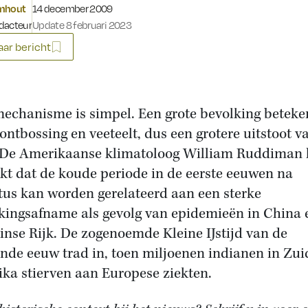
Gepubliceerd op:
omhout
14 december 2009
dacteur
Update 8 februari 2023
ar bericht
mechanisme is simpel. Een grote bevolking beteke
ontbossing en veeteelt, dus een grotere uitstoot v
De Amerikaanse klimatoloog William Ruddiman 
kt dat de koude periode in de eerste eeuwen na
tus kan worden gerelateerd aan een sterke
kingsafname als gevolg van epidemieën in China 
nse Rijk. De zogenoemde Kleine IJstijd van de
ende eeuw trad in, toen miljoenen indianen in Zui
ka stierven aan Europese ziekten.