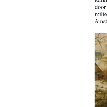
kunn
door
milie
Amst