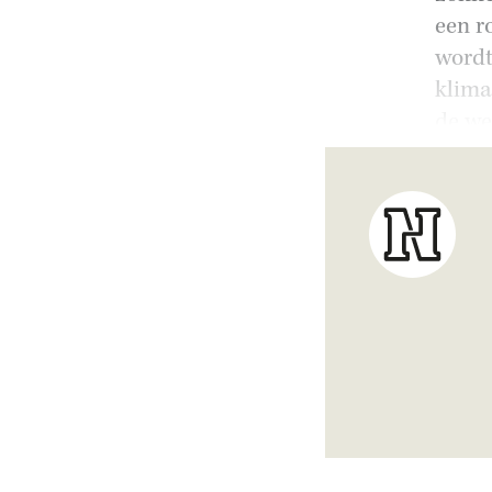
een r
wordt
klima
de we