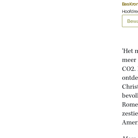
Bas Kr
Hoofdre
Bewa
‘Het 
meer 
CO2. 
ontde
Chris
bevol
Romei
zesti
Ameri