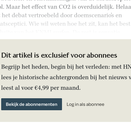
ol. Maar het effect van CO2 is overduidelijk. Hela
 het debat vertroebeld door doemscenario’s en
atsceptici. Wie wil weten hoe het zit, kan het bes
bsite van het KNMI surfen. De rest is sensatie.
Dit artikel is exclusief voor abonnees
Begrijp het heden, begin bij het verleden: met H
lees je historische achtergronden bij het nieuws 
leest al voor €4,99 per maand.
Bekijk de abonnementen
Log in als abonnee