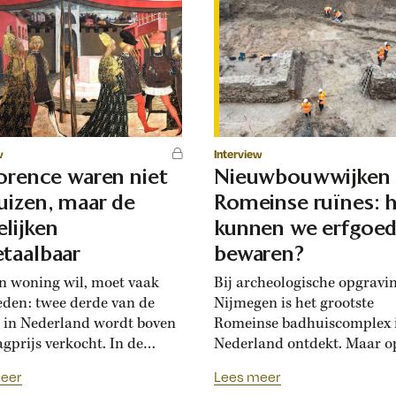
w
Interview
lorence waren niet
Nieuwbouwwijken
uizen, maar de
Romeinse ruïnes: 
lijken
kunnen we erfgoe
taalbaar
bewaren?
n woning wil, moet vaak
Bij archeologische opgravi
eden: twee derde van de
Nijmegen is het grootste
 in Nederland wordt boven
Romeinse badhuiscomplex 
agprijs verkocht. In de
Nederland ontdekt. Maar o
sance hadden Florentijnen
plek van de opgraving wor
eer
Lees meer
st van overbiedingsgekte:
binnenkort een nieuwe wo