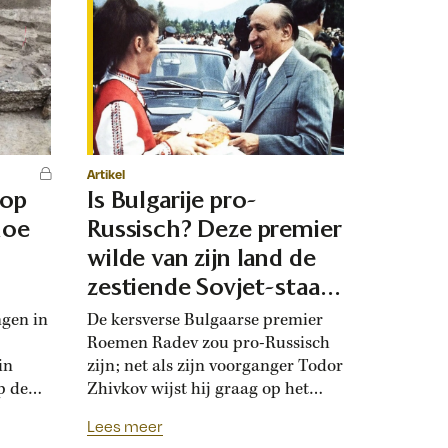
Artikel
 op
Is Bulgarije pro-
hoe
Russisch? Deze premier
d
wilde van zijn land de
zestiende Sovjet-staat
maken
ngen in
De kersverse Bulgaarse premier
Roemen Radev zou pro-Russisch
in
zijn; net als zijn voorganger Todor
p de
Zhivkov wijst hij graag op het
dt
Russische bevrijdingsverhaal van
Lees meer
onwijk
1878. Die vroegere premier was zo