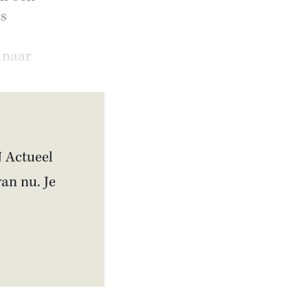
as
t naar
N Actueel
van nu. Je