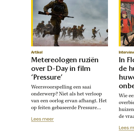
Artikel
Intervie
Metereologen ruziën
In F
over D-Day in film
de h
‘Pressure’
huwe
onbe
Weersvoorspelling een saai
onderwerp? Niet als het verloop
Wie ee
van een oorlog ervan afhangt. Het
overbi
op feiten gebaseerde Pressure
huizen
toont de hoogoplopende ruzie
de vra
Lees meer
tussen geallieerde meteorologen
Renais
Lees m
over de verwachting voor D-Day.
ook la