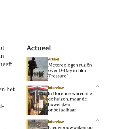
nt
Actueel
an
Artikel
heeft
Metereologen ruziën
over D-Day in film
‘Pressure’
Interview
en het
In Florence waren niet
de huizen, maar de
huwelijken
d-
onbetaalbaar
Interview
Nieuwbouwwijken op