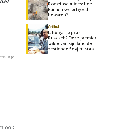
onze
Romeinse ruïnes: hoe
kunnen we erfgoed
bewaren?
Artikel
Is Bulgarije pro-
Russisch? Deze premier
wilde van zijn land de
zestiende Sovjet-staat
maken
tis in je
en ook