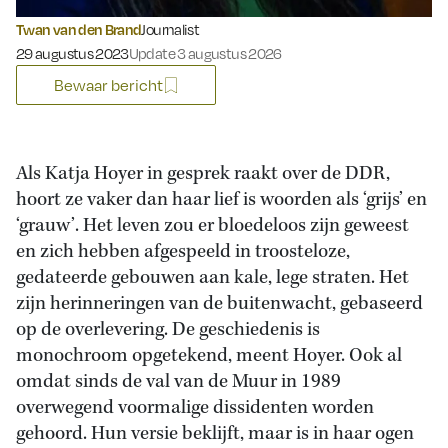
Twan van den Brand
Journalist
Gepubliceerd op:
29 augustus 2023
Update 3 augustus 2026
Bewaar bericht
Als Katja Hoyer in gesprek raakt over de DDR,
hoort ze vaker dan haar lief is woorden als ‘grijs’ en
‘grauw’. Het leven zou er bloedeloos zijn geweest
en zich hebben afgespeeld in troosteloze,
gedateerde gebouwen aan kale, lege straten. Het
zijn herinneringen van de buitenwacht, gebaseerd
op de overlevering. De geschiedenis is
monochroom opgetekend, meent Hoyer. Ook al
omdat sinds de val van de Muur in 1989
overwegend voormalige dissidenten worden
gehoord. Hun versie beklijft, maar is in haar ogen