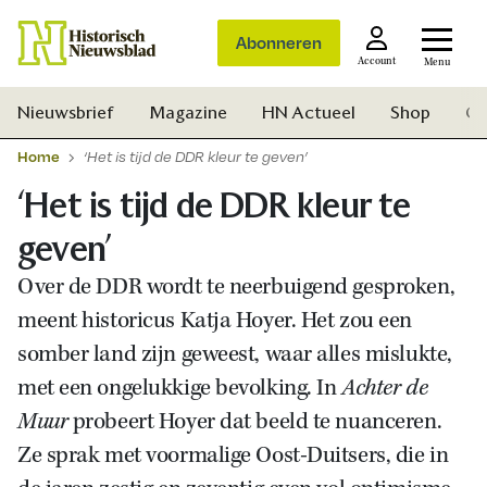
Abonneren
Account
Menu
Nieuwsbrief
Magazine
HN Actueel
Shop
Ge
Home
‘Het is tijd de DDR kleur te geven’
‘Het is tijd de DDR kleur te
geven’
Over de DDR wordt te neerbuigend gesproken,
meent historicus Katja Hoyer. Het zou een
somber land zijn geweest, waar alles mislukte,
met een ongelukkige bevolking. In
Achter de
Muur
probeert Hoyer dat beeld te nuanceren.
Ze sprak met voormalige Oost-Duitsers, die in
Zoek