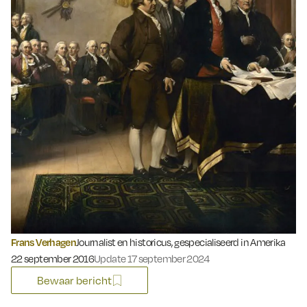
Frans Verhagen
Journalist en historicus, gespecialiseerd in Amerika
Gepubliceerd op:
22 september 2016
Update 17 september 2024
Bewaar bericht