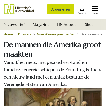
Abonneren
Account
Menu
Nieuwsbrief
Magazine
HN Actueel
Shop
Ge
Home
Dossiers
Amerikaanse presidenten
De mannen die A
De mannen die Amerika groot
maakten
Vanuit het niets, met gezond verstand en
tomeloze energie schiepen de Founding Fathers
een nieuw land met een uniek bestuur: de
Verenigde Staten van Amerika.
Zoek