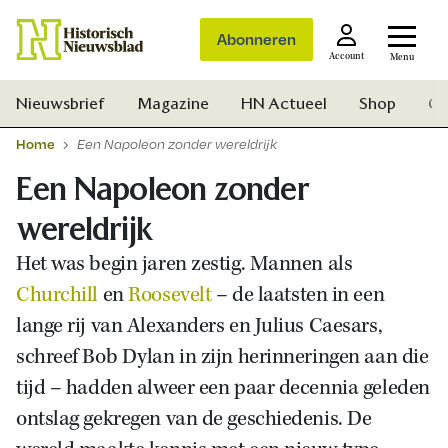
Abonneren
Account
Menu
Nieuwsbrief
Magazine
HN Actueel
Shop
Ge
Home
Een Napoleon zonder wereldrijk
Een Napoleon zonder
wereldrijk
Het was begin jaren zestig. Mannen als
Churchill
en
Roosevelt
– de laatsten in een
lange rij van Alexanders en Julius Caesars,
schreef Bob Dylan in zijn herinneringen aan die
tijd – hadden alweer een paar decennia geleden
ontslag gekregen van de geschiedenis. De
Zoek