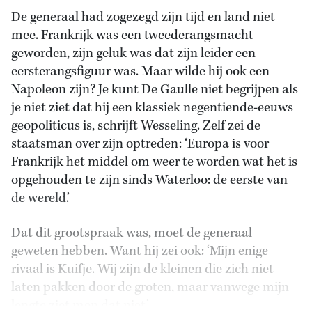
De generaal had zogezegd zijn tijd en land niet
mee. Frankrijk was een tweederangsmacht
geworden, zijn geluk was dat zijn leider een
eersterangsfiguur was. Maar wilde hij ook een
Napoleon zijn? Je kunt De Gaulle niet begrijpen als
je niet ziet dat hij een klassiek negentiende-eeuws
geopoliticus is, schrijft Wesseling. Zelf zei de
staatsman over zijn optreden: ‘Europa is voor
Frankrijk het middel om weer te worden wat het is
opgehouden te zijn sinds Waterloo: de eerste van
de wereld.’
Dat dit grootspraak was, moet de generaal
geweten hebben. Want hij zei ook: ‘Mijn enige
rivaal is Kuifje. Wij zijn de kleinen die zich niet
laten pakken door de groten, maar vanwege mijn
lengte ziet men dat niet.’