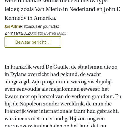
wereld maakte kennis met een nieuw type
leider, zoals Van Mierlo in Nederland en John F.
Kennedy in Amerika.
Jos Palm
Historicus en journalist
Gepubliceerd op:
27 maart 2012
Update 25 mei 2023
Bewaar bericht
In Frankrijk werd De Gaulle, de staatsman die zo
in Dylans overzicht had gekund, de wacht
aangezegd. Zijn programma was ogenschijnlijk
even eenvoudig als megalomaan geweest: het
kwam neer op herstel van de verloren grandeur. En
hij, de Napoleon zonder wereldrijk, de man die
Frankrijk weer internationale faam had gebracht,
was ineens niet meer nodig. Hij zou nog een
pyrrusoverwinning halen op het land dat nu