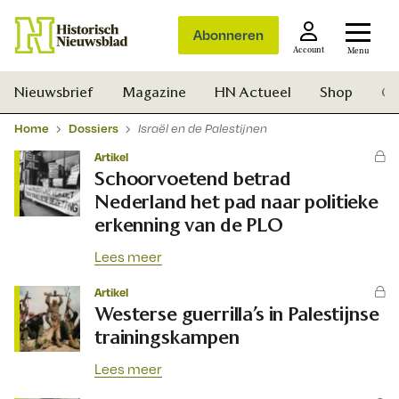
Abonneren
Account
Menu
Nieuwsbrief
Magazine
HN Actueel
Shop
Ge
Home
Dossiers
Israël en de Palestijnen
Artikel
Schoorvoetend betrad
Nederland het pad naar politieke
erkenning van de PLO
Lees meer
Artikel
Westerse guerrilla’s in Palestijnse
trainingskampen
Lees meer
Zoek