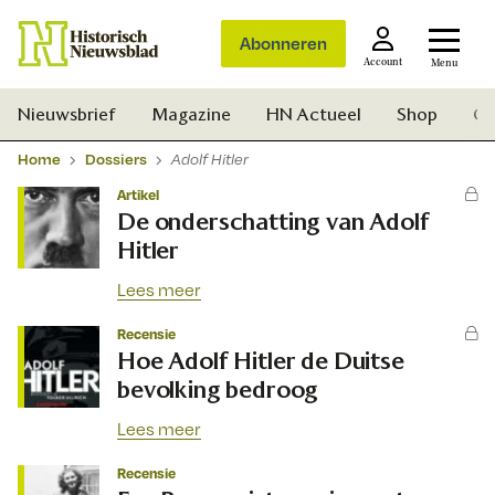
Abonneren
Account
Menu
Nieuwsbrief
Magazine
HN Actueel
Shop
Ge
Home
Dossiers
Adolf Hitler
Artikel
De onderschatting van Adolf
Hitler
Lees meer
Recensie
Hoe Adolf Hitler de Duitse
bevolking bedroog
Lees meer
Recensie
Zoek