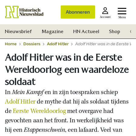
Abonneren
Account
Menu
Nieuwsbrief
Magazine
HN Actueel
Shop
Ge
Home
Dossiers
Adolf Hitler
Adolf Hitler was in de Eerste W
Adolf Hitler was in de Eerste
Wereldoorlog een waardeloze
soldaat
In
Mein Kampf
en in zijn toespraken schiep
Adolf Hitler
de mythe dat hij als soldaat tijdens
de
Eerste Wereldoorlog
met overgave had
gevochten aan het front. In werkelijkheid was
hij een
Etappenschwein
, een lafaard. Veel van
Zoek