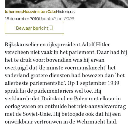
Johannes Houwink ten Cate
Historicus
Gepubliceerd op:
15 december 2010
Update 2 juni 2026
Bewaar bericht
Rijkskanselier en rijkspresident Adolf Hitler
verscheen niet vaak in het parlement. Daar had hij
het te druk voor; bovendien was hij ervan
overtuigd dat ‘de minste voermansknecht’ het
vaderland grotere diensten had bewezen dan ‘het
allerbeste parlementslid’. Op 1 september 1939
sprak hij de parlementariërs wel toe. Hij
verklaarde dat Duitsland en Polen met elkaar in
oorlog waren en onthulde het niet-aanvalsverdrag
met de Sovjet-Unie. Hij betoogde ook dat hij een
onwrikbaar vertrouwen in de Wehrmacht had.