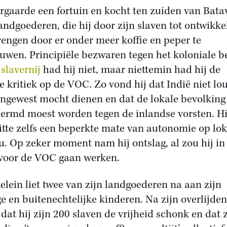
ergaarde een fortuin en kocht ten zuiden van Bata
landgoederen, die hij door zijn slaven tot ontwikke
brengen door er onder meer koffie en peper te
uwen. Principiële bezwaren tegen het koloniale 
e
slavernij
had hij niet, maar niettemin had hij de
e kritiek op de VOC. Zo vond hij dat Indië niet lo
ingewest mocht dienen en dat de lokale bevolking
ermd moest worden tegen de inlandse vorsten. Hi
itte zelfs een beperkte mate van autonomie op lo
u. Op zeker moment nam hij ontslag, al zou hij in
voor de VOC gaan werken.
elein liet twee van zijn landgoederen na aan zijn
ge en buitenechtelijke kinderen. Na zijn overlijden
 dat hij zijn 200 slaven de vrijheid schonk en dat z