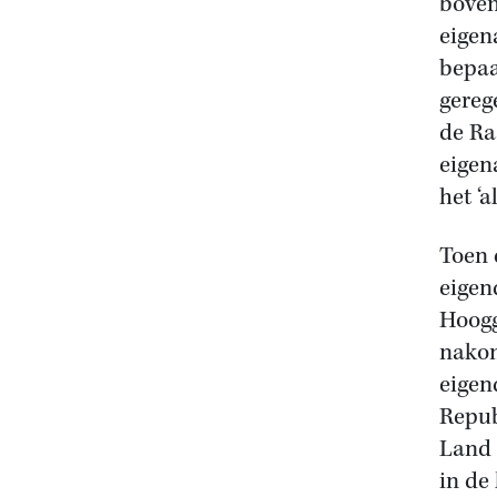
bovend
eigen
bepaa
gereg
de Ra
eigen
het ‘
Toen 
eigen
Hoogg
nakom
eigen
Repub
Land 
in de