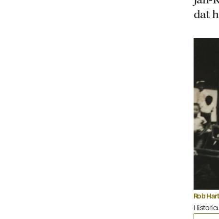
Jan-K
dat h
Rob Har
Historicu