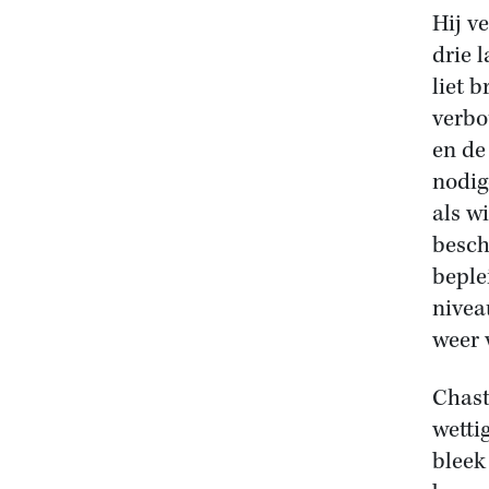
Hij v
drie 
liet 
verbo
en d
nodig
als w
besch
beple
nivea
weer 
Chast
wetti
bleek