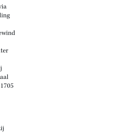
via
ling
bewind
uter
j
kaal
 1705
ij