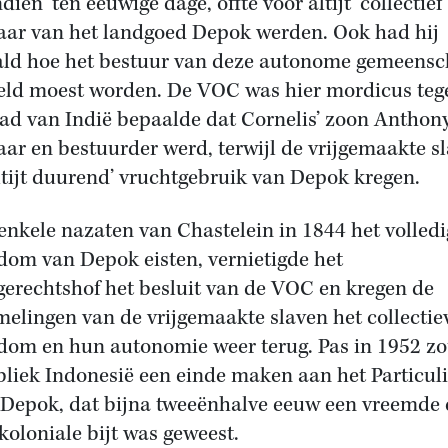
ien ‘ten eeuwige dage, offte voor altijt’ collectief
aar van het landgoed Depok werden. Ook had hij
ld hoe het bestuur van deze autonome gemeens
eld moest worden. De VOC was hier mordicus teg
ad van Indië bepaalde dat Cornelis’ zoon Anthon
aar en bestuurder werd, terwijl de vrijgemaakte s
altijt duurend’ vruchtgebruik van Depok kregen.
enkele nazaten van Chastelein in 1844 het volledi
dom van Depok eisten, vernietigde het
erechtshof het besluit van de VOC en kregen de
elingen van de vrijgemaakte slaven het collectie
dom en hun autonomie weer terug. Pas in 1952 zo
liek Indonesië een einde maken aan het Particuli
Depok, dat bijna tweeënhalve eeuw een vreemde
 koloniale bijt was geweest.