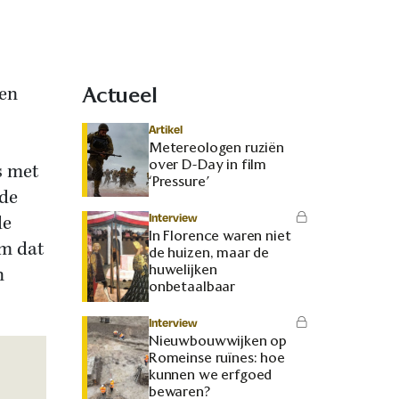
een
Actueel
Artikel
Metereologen ruziën
over D-Day in film
s met
‘Pressure’
 de
Interview
de
In Florence waren niet
am dat
de huizen, maar de
huwelijken
n
onbetaalbaar
Interview
Nieuwbouwwijken op
Romeinse ruïnes: hoe
kunnen we erfgoed
bewaren?