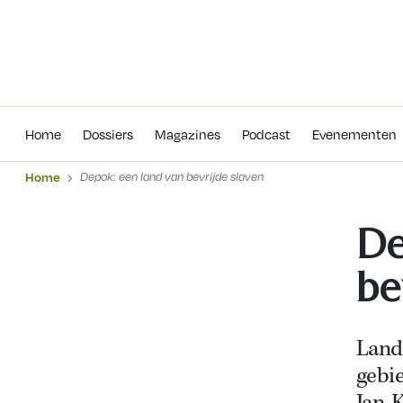
Home
Dossiers
Magazines
Podcas
Home
Dossiers
Magazines
Podcast
Evenementen
Home
Depok: een land van bevrijde slaven
De
be
Land
gebie