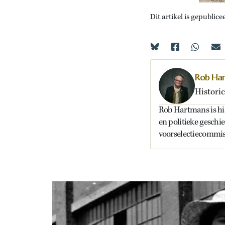
Dit artikel is gepublice
Rob Ha
Historic
Rob Hartmans is hist
en politieke geschi
voorselectiecommiss