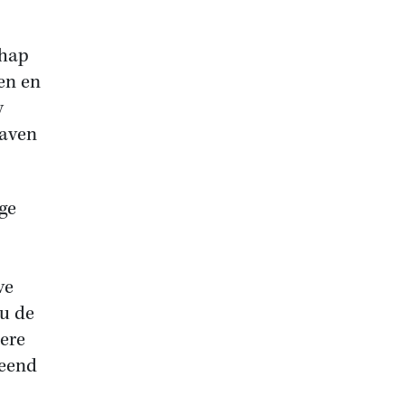
chap
en en
y
laven
ge
ve
u de
ere
 eend