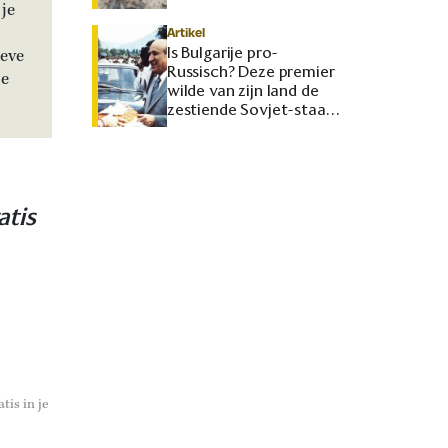
je
Artikel
Is Bulgarije pro-
ieve
Russisch? Deze premier
je
wilde van zijn land de
zestiende Sovjet-staat
maken
atis
tis in je