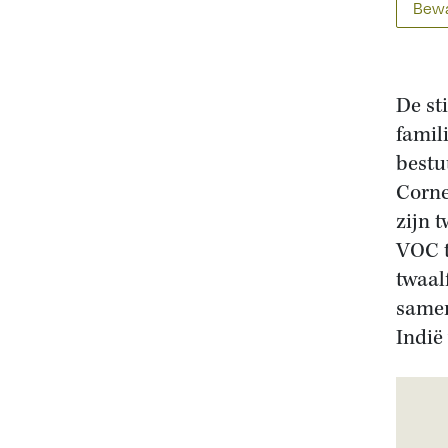
Bewa
De st
famil
bestu
Corne
zijn 
VOC t
twaal
samen
Indië