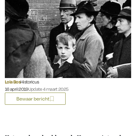
Lola Bos
Historicus
Gepubliceerd op:
16 april 2019
Update 4 maart 2025
Bewaar bericht