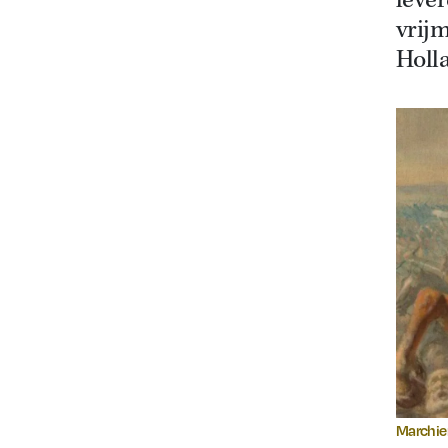
lever
vrijm
Holl
Marchie