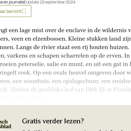
s en journalist
Update 19 september 2024
ar bericht
ngt een lage mist over de enclave in de wildernis 
ers, veen en elzenbossen. Kleine stukken land zij
nnen. Langs de rivier staat een rij houten huizen.
n, varkens en schapen scharrelen op de erven. In
roeien peterselie, salie en munt, en uit een gat in 
ringelt rook. Op een ovale heuvel omgeven door w
oren, een woonhuis, een opslagschuur, een smidse
rk. Ziehier de grafelijke hof van Dirk III in Flardi
uidige Vlaardingen.
Gratis verder lezen?