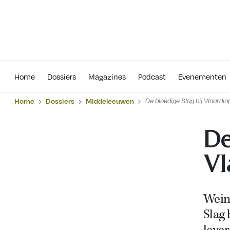
Home
Dossiers
Magazines
Podcas
Home
Dossiers
Magazines
Podcast
Evenementen
Home
Dossiers
Middeleeuwen
De bloedige Slag bij Vlaardin
De
Vl
Wein
Slag 