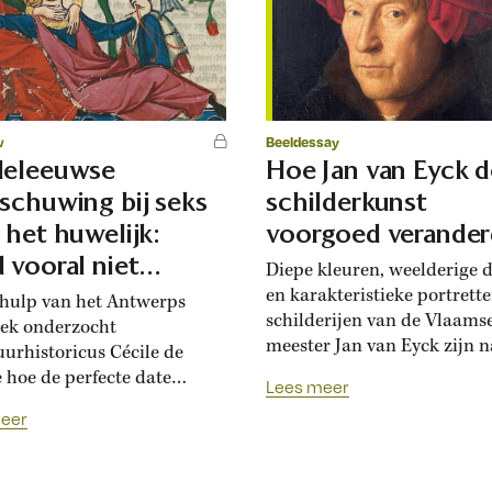
w
Beeldessay
deleeuwse
Hoe Jan van Eyck d
schuwing bij seks
schilderkunst
 het huwelijk:
voorgoed verande
 vooral niet
Diepe kleuren, weelderige d
ekt
en karakteristieke portrett
hulp van het Antwerps
schilderijen van de Vlaams
ek onderzocht
meester Jan van Eyck zijn 
uurhistoricus Cécile de
600 jaar nog steeds
 hoe de perfecte date
Lees meer
overrompelend. Generaties
ag in de late Middeleeuwen.
eer
kunstenaars in heel Europa
edjes waren bedoeld om
door hem beïnvloed. Vanaf 
zelle jongeren goed terecht
moment dat Het Lam Gods 
en komen.’ Rond 1540