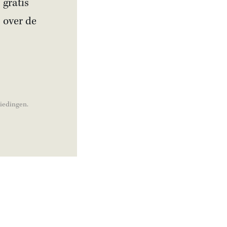
 gratis
Artikel
s over de
Is Bulgarije pro-
Russisch? Deze premier
wilde van zijn land de
zestiende Sovjet-staat
maken
biedingen.