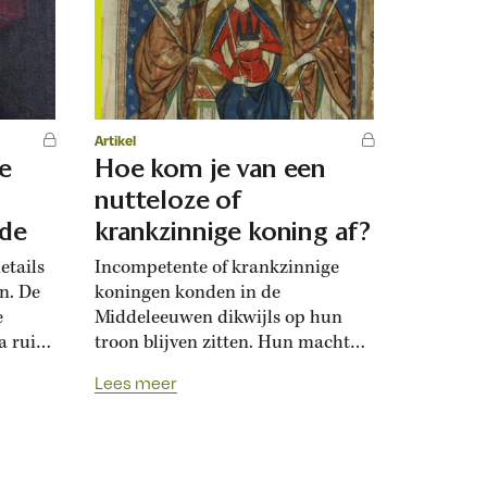
Artikel
e
Hoe kom je van een
nutteloze of
rde
krankzinnige koning af?
etails
Incompetente of krankzinnige
en. De
koningen konden in de
e
Middeleeuwen dikwijls op hun
na ruim
troon blijven zitten. Hun macht
was nu eenmaal sacraal. Toch
Lees meer
wisten
 zijn
hun tegenstanders ‘nutteloze’
het
vorsten soms weg te werken. In
in
1398 ging de Duitse