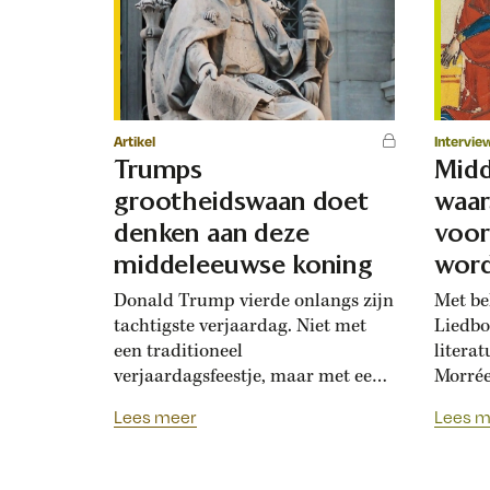
Artikel
Intervie
Trumps
Mid
grootheidswaan doet
waar
denken aan deze
voor
middeleeuwse koning
word
ontd
Donald Trump vierde onlangs zijn
Met be
tachtigste verjaardag. Niet met
Liedbo
een traditioneel
literat
verjaardagsfeestje, maar met een
Morrée
vechtsportgala voor het Witte
eruitz
Lees meer
Lees m
Huis. Het zal niemand meer echt
‘De li
verrassen, want het past bij de
vrijge
welhaast keizerlijke status die
te lat