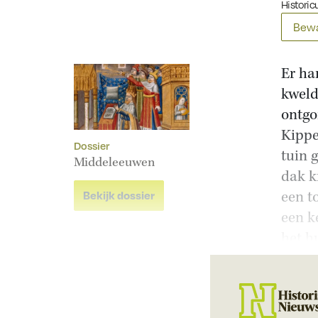
Historicu
Bewa
Er ha
kweld
ontgo
Kippe
Dossier
tuin g
Middeleeuwen
dak k
een t
Bekijk dossier
een ke
het h