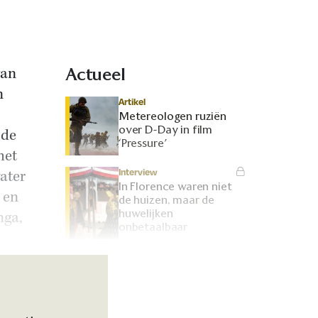
van
Actueel
n
Artikel
Metereologen ruziën
over D-Day in film
 de
‘Pressure’
het
Interview
ater
In Florence waren niet
 en
de huizen, maar de
huwelijken
nga,
onbetaalbaar
Interview
Nieuwbouwwijken op
Romeinse ruïnes: hoe
kunnen we erfgoed
bewaren?