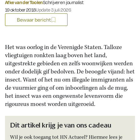
Afke van der Toolen
Schrijver en journalist
Gepubliceerd op:
19 oktober 2018
Update 3 juli 2026
Bewaar bericht
Het was oorlog in de Verenigde Staten. Talloze
vliegtuigen ronkten laag boven het land,
uitgestrekte gebieden en zelfs woonwijken werden
onder dodelijk gif bedolven. De beoogde vijand: het
insect. Want of het nu om illegale immigranten als
de vuurmier ging of om inboorlingen als de mug,
het insect was een ongewenste levensvorm die
rigoureus moest worden uitgeroeid.
Dit artikel krijg je van ons cadeau
Wil je ook toegang tot HN Actueel? Hiermee lees je