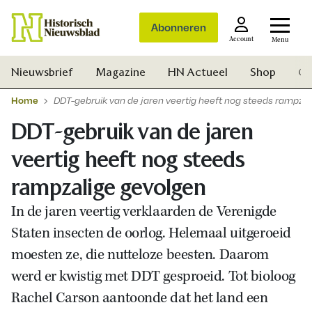
Abonneren
Account
Menu
Nieuwsbrief
Magazine
HN Actueel
Shop
Ge
Home
DDT-gebruik van de jaren veertig heeft nog steeds rampza
DDT-gebruik van de jaren
veertig heeft nog steeds
rampzalige gevolgen
In de jaren veertig verklaarden de Verenigde
Staten insecten de oorlog. Helemaal uitgeroeid
moesten ze, die nutteloze beesten. Daarom
werd er kwistig met DDT gesproeid. Tot bioloog
Rachel Carson aantoonde dat het land een
Zoek