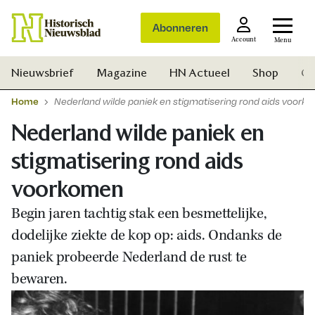
Abonneren
Account
Menu
Nieuwsbrief
Magazine
HN Actueel
Shop
Ge
Home
Nederland wilde paniek en stigmatisering rond aids voork
Nederland wilde paniek en
stigmatisering rond aids
voorkomen
Begin jaren tachtig stak een besmettelijke,
dodelijke ziekte de kop op: aids. Ondanks de
paniek probeerde Nederland de rust te
bewaren.
Zoek