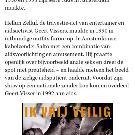
1990 en 1993 zijn serie ‘Aids in Amsterdam’
maakte.
Hellun Zelluf, de travestie-act van entertainer en
aidsactivist Geert Vissers, maakte in 1990 in
uitbundige outfits furore op de Amsterdamse
kabelzender Salto met een combinatie van
aidsvoorlichting en amusement. Hij praatte
openlijk over bijvoorbeeld anale seks en dreef de
spot met preutsheid – en haalde meteen het beeld
van de zielige aidspatiënt onderuit. Voordat zijn
show op een nationale zender kon komen overleed
Geert Visser in 1992 aan aids.