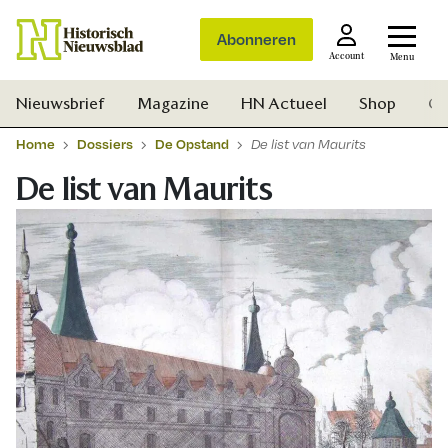
Abonneren
Account
Menu
Nieuwsbrief
Magazine
HN Actueel
Shop
Ge
Home
Dossiers
De Opstand
De list van Maurits
De list van Maurits
Zoek