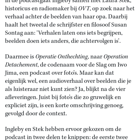
In de podcastgaat Ingleby samen met Laura Stek,
historicus en radiomaker bij
OVT
, op zoek naar het
verhaal achter de beelden van haar opa. Daarbij
haalt het tweetal de schrijfster en filosoof Susan
Sontag aan: ‘Verhalen laten ons iets begrijpen,
beelden doen iets anders, die achtervolgen is’.
Daarmee is
Operatie Onthechting
, naar
Operation
Detachement
, de codenaam voor de Slag om Iwo
Jima, een podcast over foto’s. Maar kan dat
eigenlijk wel, een audioverhaal over beelden die je
als luisteraar niet kunt zien? Ja, blijkt na de vier
afleveringen. Juist bij foto’s die zo gruwelijk en
expliciet zijn, is een korte omschrijving genoeg,
gevolgd door de context.
Ingleby en Stek hebben ervoor gekozen om de
podcast in twee delen te knippen: de eerste twee