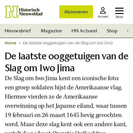
Abonneren
Account
Menu
Nieuwsbrief
Magazine
HN Actueel
Shop
Ge
Home
De laatste ooggetuigen van de Slag om Iwo Jima
De laatste ooggetuigen van de
Slag om Iwo Jima
De Slag om Iwo Jima kent een iconische foto:
een groep soldaten hijst de Amerikaanse vlag.
Hiermee vierden ze de Amerikaanse
overwinning op het Japanse eiland, waar tussen
19 februari en 26 maart 1645 hevig gevochten
werd. Maar deze slag kent ook een andere kant,
Zoek