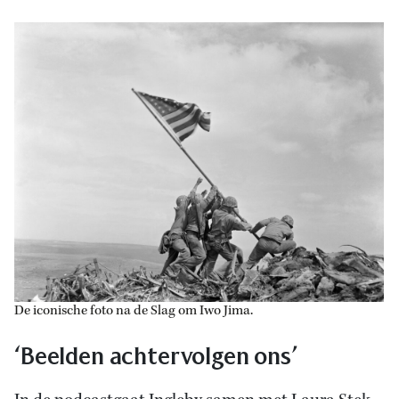
De iconische foto na de Slag om Iwo Jima.
‘Beelden achtervolgen ons’