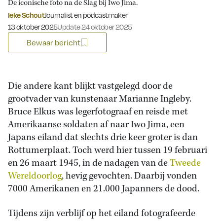
De iconische foto na de Slag bij Iwo Jima.
Ieke Schout
Journalist en podcastmaker
Gepubliceerd op:
13 oktober 2025
Update 24 oktober 2025
Bewaar bericht
Die andere kant blijkt vastgelegd door de
grootvader van kunstenaar Marianne Ingleby.
Bruce Elkus was legerfotograaf en reisde met
Amerikaanse soldaten af naar Iwo Jima, een
Japans eiland dat slechts drie keer groter is dan
Rottumerplaat. Toch werd hier tussen 19 februari
en 26 maart 1945, in de nadagen van de
Tweede
Wereldoorlog
, hevig gevochten. Daarbij vonden
7000 Amerikanen en 21.000 Japanners de dood.
Tijdens zijn verblijf op het eiland fotografeerde