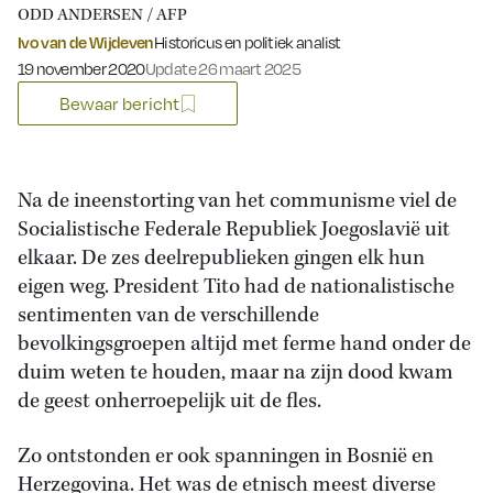
ODD ANDERSEN / AFP
Ivo van de Wijdeven
Historicus en politiek analist
Gepubliceerd op:
19 november 2020
Update 26 maart 2025
Bewaar bericht
Na de ineenstorting van het communisme viel de
Socialistische Federale Republiek Joegoslavië uit
elkaar. De zes deelrepublieken gingen elk hun
eigen weg. President Tito had de nationalistische
sentimenten van de verschillende
bevolkingsgroepen altijd met ferme hand onder de
duim weten te houden, maar na zijn dood kwam
de geest onherroepelijk uit de fles.
Zo ontstonden er ook spanningen in Bosnië en
Herzegovina. Het was de etnisch meest diverse