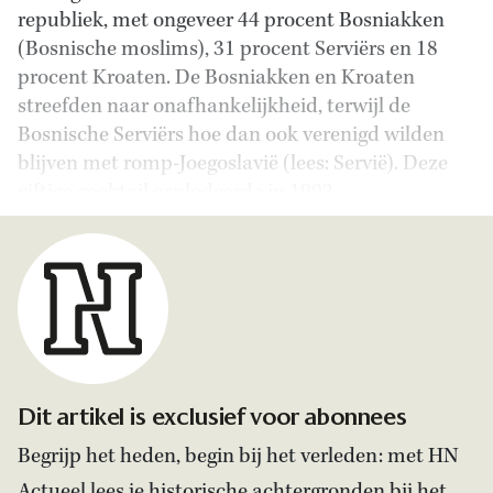
republiek, met ongeveer 44 procent Bosniakken
(Bosnische moslims), 31 procent Serviërs en 18
procent Kroaten. De Bosniakken en Kroaten
streefden naar onafhankelijkheid, terwijl de
Bosnische Serviërs hoe dan ook verenigd wilden
blijven met romp-Joegoslavië (lees: Servië). Deze
giftige cocktail explodeerde in 1992.
Dit artikel is exclusief voor abonnees
Begrijp het heden, begin bij het verleden: met HN
Actueel lees je historische achtergronden bij het