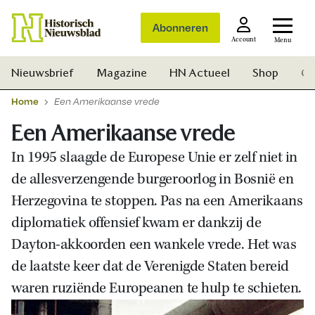
Abonneren
Account
Menu
Nieuwsbrief
Magazine
HN Actueel
Shop
Ge
Home
Een Amerikaanse vrede
Een Amerikaanse vrede
In 1995 slaagde de Europese Unie er zelf niet in
de allesverzengende burgeroorlog in Bosnië en
Herzegovina te stoppen. Pas na een Amerikaans
diplomatiek offensief kwam er dankzij de
Dayton-akkoorden een wankele vrede. Het was
de laatste keer dat de Verenigde Staten bereid
waren ruziënde Europeanen te hulp te schieten.
Zoek