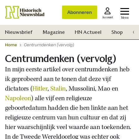
Abonneren
Account
Menu
Nieuwsbrief
Magazine
HN Actueel
Shop
Ge
Home
Centrumdenken (vervolg)
Centrumdenken (vervolg)
In mijn eerste artikel over centrumdenken heb
ik geprobeerd aan te tonen dat deze vijf
dictators (
Hitler
,
Stalin
, Mussolini, Mao en
Napoleon
) alle vijf een religieuze
geboortedatum hadden die hen linkte aan het
religieuze centrum van hun cultuur en dat zij
hier waarschijnlijk veel waarde aan toekenden.
Zoek
In de Tweede Wereldoorlog was echter ook