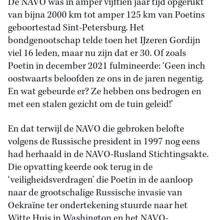
De NAVO was in amper vijftien jaar tijd opgerukt
van bijna 2000 km tot amper 125 km van Poetins
geboortestad Sint-Petersburg. Het
bondgenootschap telde toen het IJzeren Gordijn
viel 16 leden, maar nu zijn dat er 30. Of zoals
Poetin in december 2021 fulmineerde: ‘Geen inch
oostwaarts beloofden ze ons in de jaren negentig.
En wat gebeurde er? Ze hebben ons bedrogen en
met een stalen gezicht om de tuin geleid!’
En dat terwijl de NAVO die gebroken belofte
volgens de Russische president in 1997 nog eens
had herhaald in de NAVO-Rusland Stichtingsakte.
Die opvatting keerde ook terug in de
‘veiligheidsverdragen’ die Poetin in de aanloop
naar de grootschalige Russische invasie van
Oekraïne ter ondertekening stuurde naar het
Witte Huis in Washington en het NAVO-