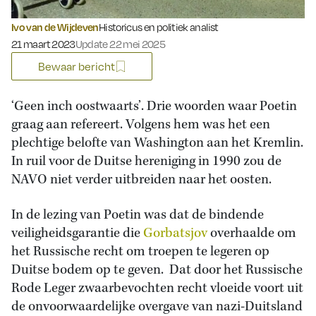
Ivo van de Wijdeven
Historicus en politiek analist
Gepubliceerd op:
21 maart 2023
Update 22 mei 2025
Bewaar bericht
‘Geen inch oostwaarts’. Drie woorden waar Poetin
graag aan refereert. Volgens hem was het een
plechtige belofte van Washington aan het Kremlin.
In ruil voor de Duitse hereniging in 1990 zou de
NAVO niet verder uitbreiden naar het oosten.
In de lezing van Poetin was dat de bindende
veiligheidsgarantie die
Gorbatsjov
overhaalde om
het Russische recht om troepen te legeren op
Duitse bodem op te geven. Dat door het Russische
Rode Leger zwaarbevochten recht vloeide voort uit
de onvoorwaardelijke overgave van nazi-Duitsland