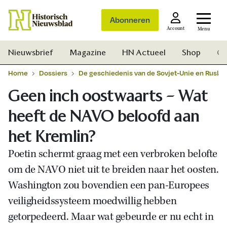
Abonneren
Account
Menu
Nieuwsbrief
Magazine
HN Actueel
Shop
Ge
Home
Dossiers
De geschiedenis van de Sovjet-Unie en Ruslan
Geen inch oostwaarts – Wat
heeft de NAVO beloofd aan
het Kremlin?
Poetin schermt graag met een verbroken belofte
om de NAVO niet uit te breiden naar het oosten.
Washington zou bovendien een pan-Europees
veiligheidssysteem moedwillig hebben
getorpedeerd. Maar wat gebeurde er nu echt in
Zoek