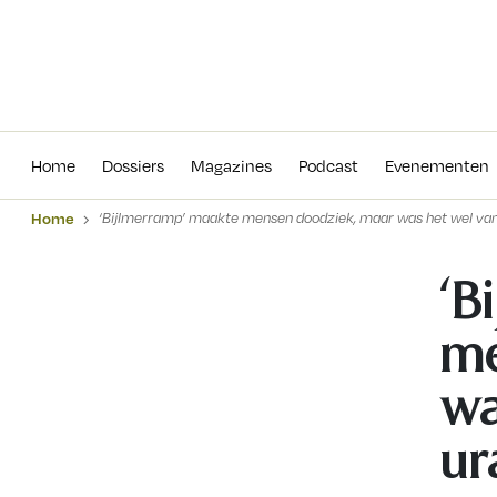
Home
Dossiers
Magazines
Podcas
Home
Dossiers
Magazines
Podcast
Evenementen
Home
‘Bijlmerramp’ maakte mensen doodziek, maar was het wel v
‘B
me
wa
ur