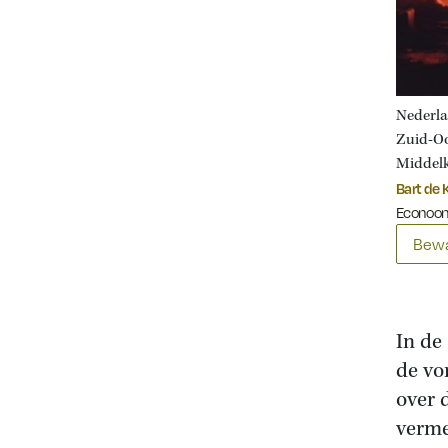
Nederla
Zuid-Oo
Middel
Bart de 
Econoom
Bewa
In de
de vo
over 
verme