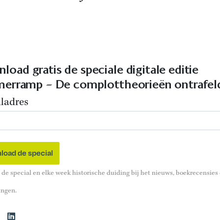
load gratis de speciale digitale editie
lmerramp – De complottheorieën ontrafel
ladres
de special en elke week historische duiding bij het nieuws, boekrecensies
ingen.