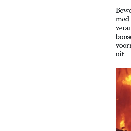
Bewo
medis
vera
boosd
voor
uit.