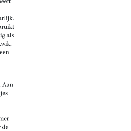
heeft
rlijk.
bruikt
ig als
kwik,
 een
. Aan
jes
lmer
r de