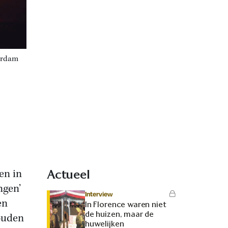
terdam
en in
Actueel
ngen’
Interview
en
In Florence waren niet
de huizen, maar de
ouden
huwelijken