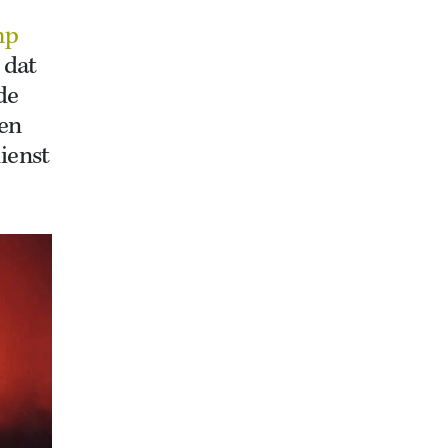
mp
 dat
de
gen
ienst