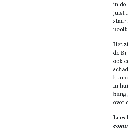
in de
juist
staar
nooit
Het z
de Bi
ook e
schad
kunne
in hu
bang 
over 
Lees 
compl