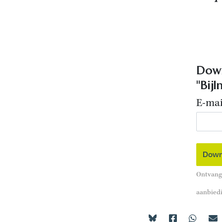
Down
"Bij
E-mai
Ontvang 
aanbied