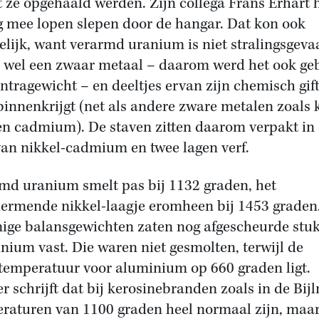
t ze opgehaald werden. Zijn collega Frans Erhart 
g mee lopen slepen door de hangar. Dat kon ook
lijk, want verarmd uranium is niet stralingsgevaa
s wel een zwaar metaal – daarom werd het ook ge
ontragewicht – en deeltjes ervan zijn chemisch gift
 binnenkrijgt (net als andere zware metalen zoals 
en cadmium). De staven zitten daarom verpakt in
van nikkel-cadmium en twee lagen verf.
md uranium smelt pas bij 1132 graden, het
ermende nikkel-laagje eromheen bij 1453 graden
ge balansgewichten zaten nog afgescheurde stuk
nium vast. Die waren niet gesmolten, terwijl de
temperatuur voor aluminium op 660 graden ligt.
r schrijft dat bij kerosinebranden zoals in de Bij
raturen van 1100 graden heel normaal zijn, maa