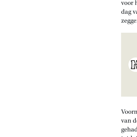
voor 
dag v
zegge
Voorm
van d
gehad