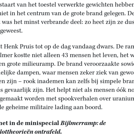
 staart van het toestel verwerkte gewichten hebbe
 niet in het centrum van de grote brand gelegen. D
t was het minst verbrande deel: zo heet zijn ze du
 geweest.
it Henk Pruis tot op de dag vandaag dwars. De ra
jlmer kostte niet alleen 43 mensen het leven, het 
en grote milieuramp. De brand veroorzaakte sowi
elijke dampen, waar mensen zeker ziek van gew
n zijn – rook inademen kan zelfs bij simpele br
is gevaarlijk zijn. Het helpt niet als mensen óók n
gemaakt worden met spookverhalen over uranium
de geheime militaire lading aan boord.
het in de minispecial
Bijlmerramp: de
ottheorieën ontrafeld
.