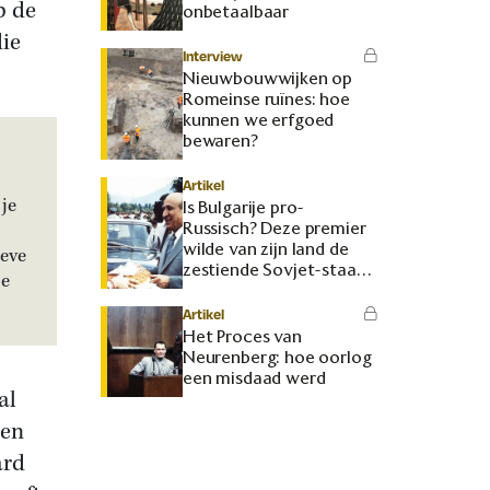
p de
onbetaalbaar
die
Interview
Nieuwbouwwijken op
Romeinse ruïnes: hoe
kunnen we erfgoed
bewaren?
Artikel
je
Is Bulgarije pro-
Russisch? Deze premier
wilde van zijn land de
ieve
zestiende Sovjet-staat
je
maken
Artikel
Het Proces van
Neurenberg: hoe oorlog
een misdaad werd
al
den
ard