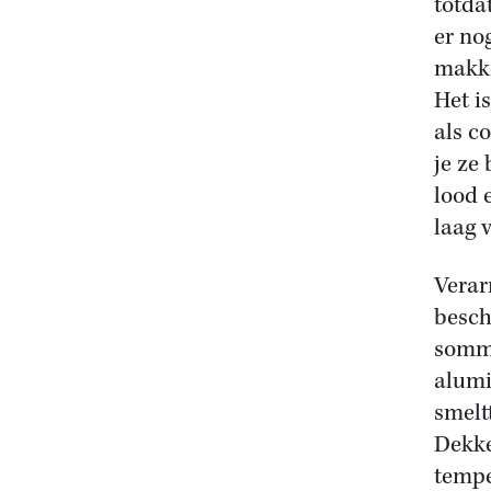
totda
er no
makke
Het i
als c
je ze
lood 
laag 
Verar
besch
sommi
alumi
smelt
Dekke
tempe