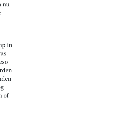
n nu
e
s
mp in
was
eso
orden
anden
og
 of