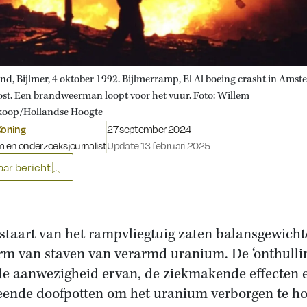
nd, Bijlmer, 4 oktober 1992. Bijlmerramp, El Al boeing crasht in Ams
st. Een brandweerman loopt voor het vuur. Foto: Willem
koop/Hollandse Hoogte
Gepubliceerd op:
Koning
27 september 2024
 en onderzoeksjournalist
Update 13 februari 2025
ar bericht
 staart van het rampvliegtuig zaten balansgewicht
rm van staven van verarmd uranium. De ‘onthulli
de aanwezigheid ervan, de ziekmakende effecten 
ende doofpotten om het uranium verborgen te h