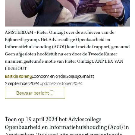
AMSTERDAM - Pieter Omtzigt over de archieven van de
Bijlmervliegramp. Het Adviescollege Openbaarheid en
Informatiehuishouding (ACOI) komt met dat rapport, genaamd
Geen afgesloten hoofdstuk na een door de Tweede Kamer
unaniem gesteunde motie van Pieter Omtzigt. ANP LEX VAN
LIESHOUT
Bart de Koning
Econoom en onderzoeksjournalist
Gepubliceerd op:
2 september 2024
Update 2 oktober 2024
Bewaar bericht
Toen op 19 april 2024 het Adviescollege
Openbaarheid en Informatiehuishouding (Acoi) in