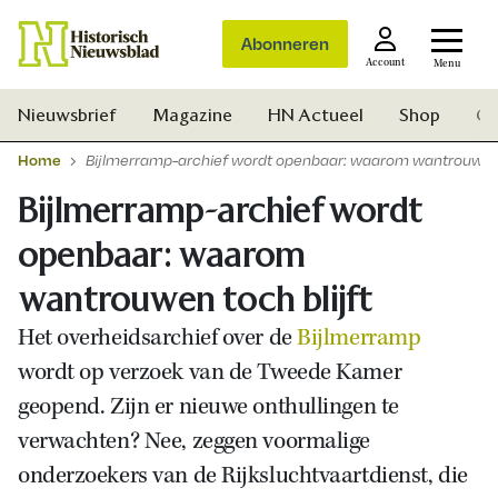
Abonneren
Account
Menu
Nieuwsbrief
Magazine
HN Actueel
Shop
Ge
Home
Bijlmerramp-archief wordt openbaar: waarom wantrouwen t
Bijlmerramp-archief wordt
openbaar: waarom
wantrouwen toch blijft
Het overheidsarchief over de
Bijlmerramp
wordt op verzoek van de Tweede Kamer
geopend. Zijn er nieuwe onthullingen te
verwachten? Nee, zeggen voormalige
onderzoekers van de Rijksluchtvaartdienst, die
Zoek