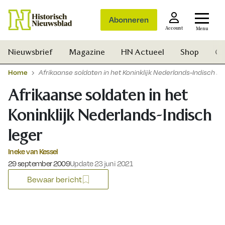
Abonneren
Account
Menu
Nieuwsbrief
Magazine
HN Actueel
Shop
Ge
Home
Afrikaanse soldaten in het Koninklijk Nederlands-Indisch le
Afrikaanse soldaten in het
Koninklijk Nederlands-Indisch
leger
Ineke van Kessel
Gepubliceerd op:
29 september 2009
Update 23 juni 2021
Bewaar bericht
Zoek