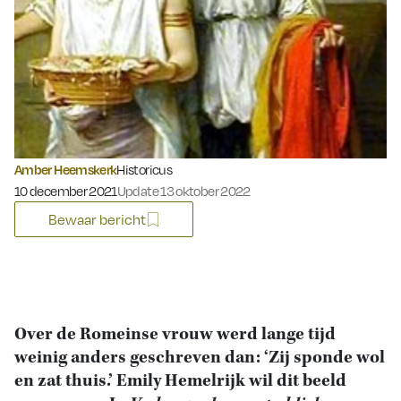
Amber Heemskerk
Historicus
Gepubliceerd op:
10 december 2021
Update 13 oktober 2022
Bewaar bericht
Over de Romeinse vrouw werd lange tijd
weinig anders geschreven dan: ‘Zij sponde wol
en zat thuis.’ Emily Hemelrijk wil dit beeld