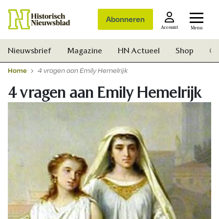
Abonneren
Account
Menu
Nieuwsbrief
Magazine
HN Actueel
Shop
Ge
Home
4 vragen aan Emily Hemelrijk
4 vragen aan Emily Hemelrijk
Zoek