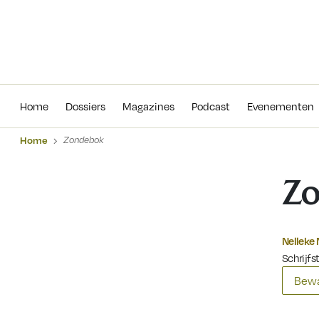
Home
Dossiers
Magazines
Podcas
Home
Dossiers
Magazines
Podcast
Evenementen
Home
Zondebok
Z
Nelleke 
Schrijfs
Bewa