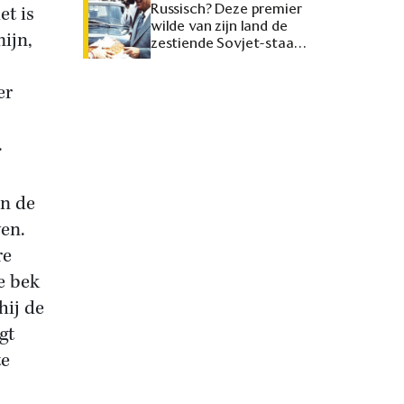
Russisch? Deze premier
et is
wilde van zijn land de
ijn,
zestiende Sovjet-staat
maken
er
.
n de
en.
re
e bek
hij de
gt
te