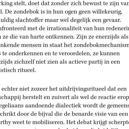
rking stelt, doet dat zonder zich bewust te zijn va
el. De zondebok is in hun ogen geen willekeurig,
uldig slachtoffer maar wel degelijk een gevaar.
fronteerd met de irrationaliteit van hun redeneri
n ze die van harte ontkennen. Zijn ze enerzijds als
nkende mensen in staat het zondebokmechanis
s te onderkennen en te veroordelen, ze kunnen
ijds zichzelf niet zien als actieve partij in een
stisch ritueel.
 echter niet zozeer het uitdrijvingsritueel dat een
chappij herstelt en zuivert als wel de reactie erop
egeliaans aandoende dialectiek wordt de gemeen
chrikt door de bijval die de benarde visie van een
thy weet te mobiliseren. Het debat krijgt scherpt