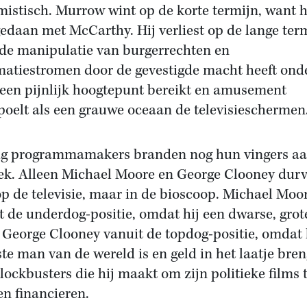
mistisch. Murrow wint op de korte termijn, want h
gedaan met McCarthy. Hij verliest op de lange term
de manipulatie van burgerrechten en
matiestromen door de gevestigde macht heeft ond
een pijnlijk hoogtepunt bereikt en amusement
poelt als een grauwe oceaan de televisieschermen
g programmamakers branden nog hun vingers aa
iek. Alleen Michael Moore en George Clooney durv
op de televisie, maar in de bioscoop. Michael Moo
t de underdog-positie, omdat hij een dwarse, grot
; George Clooney vanuit de topdog-positie, omdat 
te man van de wereld is en geld in het laatje bren
lockbusters die hij maakt om zijn politieke films 
n financieren.