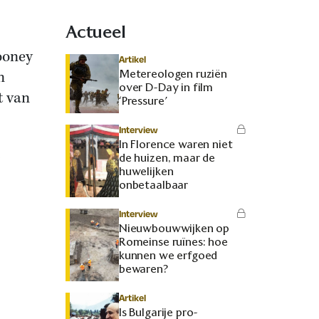
Actueel
ooney
Artikel
Metereologen ruziën
n
over D-Day in film
t van
‘Pressure’
Interview
In Florence waren niet
j
de huizen, maar de
huwelijken
onbetaalbaar
Interview
Nieuwbouwwijken op
Romeinse ruïnes: hoe
kunnen we erfgoed
bewaren?
Artikel
Is Bulgarije pro-