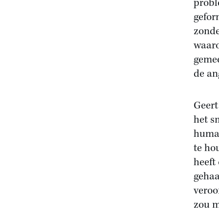
probl
gefor
zonde
waaro
gemee
de ang
Geert
het s
human
te ho
heeft
gehaa
veroo
zou m