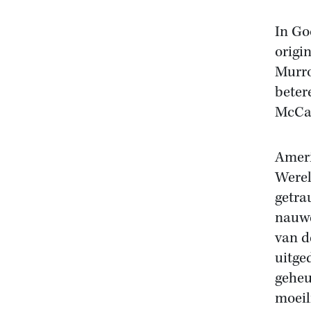
In Go
origi
Murro
beter
McCar
Ameri
Werel
getra
nauwe
van d
uitge
geheu
moeil