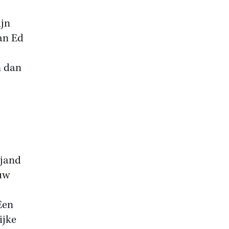
ijn
an Ed
n dan
ijand
euw
Een
ijke