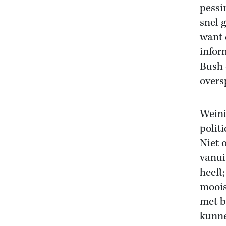
pessi
snel 
want 
infor
Bush 
overs
Weini
polit
Niet 
vanui
heeft
moois
met b
kunne