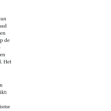
van
had
een
op de
p
een
l. Het
en
ikt:
nisme