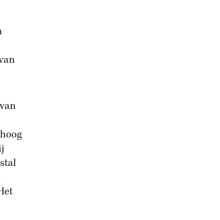
n
 van
 van
 hoog
j
stal
n
Het