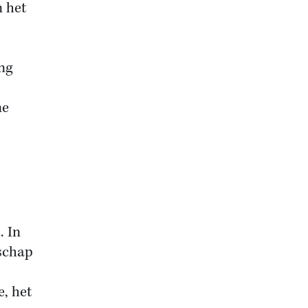
n het
ng
me
. In
schap
e, het