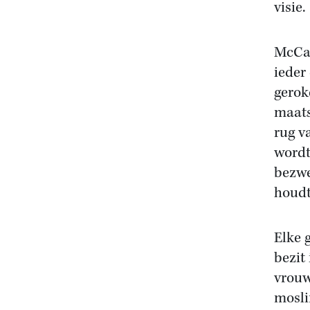
visie.
McCar
ieder
gerok
maats
rug v
wordt
bezwer
houdt
Elke 
bezit
vrouw
mosli