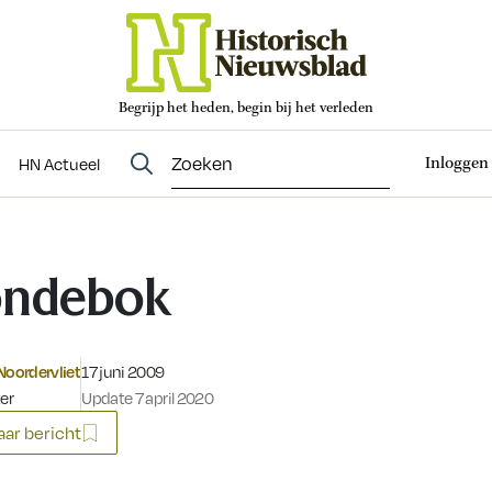
Begrijp het heden, begin bij het verleden
Abonneren
t
Evenementen
HN Actueel
Inloggen
HN Actueel
ondebok
Gepubliceerd op:
Noordervliet
17 juni 2009
ter
Update 7 april 2020
ar bericht