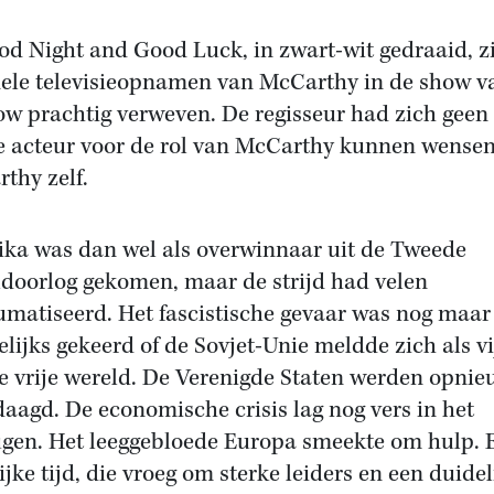
od Night and Good Luck, in zwart-wit gedraaid, z
nele televisieopnamen van McCarthy in de show v
w prachtig verweven. De regisseur had zich geen
e acteur voor de rol van McCarthy kunnen wense
thy zelf.
ka was dan wel als overwinnaar uit de Tweede
doorlog gekomen, maar de strijd had velen
umatiseerd. Het fascistische gevaar was nog maar
lijks gekeerd of de Sovjet-Unie meldde zich als v
e vrije wereld. De Verenigde Staten werden opni
daagd. De economische crisis lag nog vers in het
gen. Het leeggebloede Europa smeekte om hulp. 
ijke tijd, die vroeg om sterke leiders en een duidel