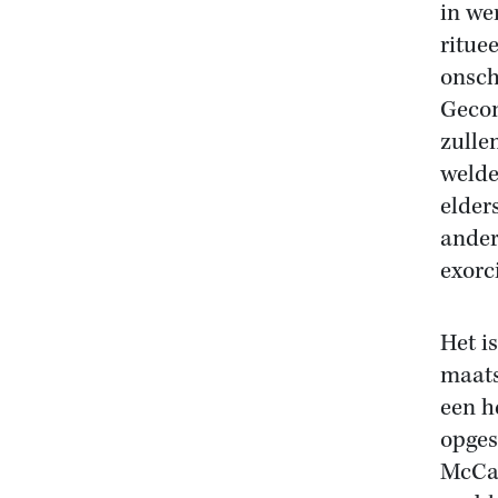
in we
ritue
onsch
Gecon
zulle
welde
elder
anderz
exorci
Het is
maats
een h
opges
McCar