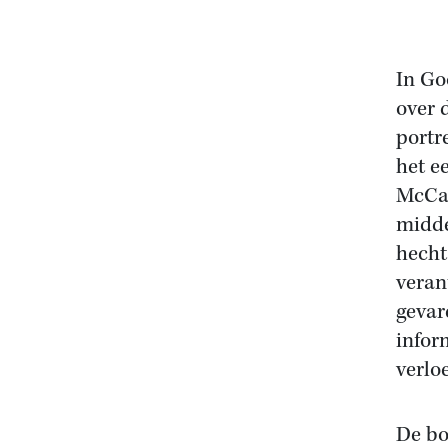
In Go
over 
portr
het e
McCar
midde
hecht
veran
gevar
infor
verlo
De bo