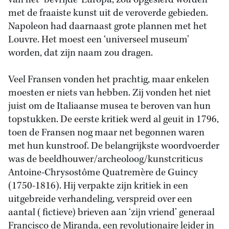
van het ‘bevrijde’ Europa, zou opgesierd worden
met de fraaiste kunst uit de veroverde gebieden.
Napoleon had daarnaast grote plannen met het
Louvre. Het moest een ‘universeel museum’
worden, dat zijn naam zou dragen.
Veel Fransen vonden het prachtig, maar enkelen
moesten er niets van hebben. Zij vonden het niet
juist om de Italiaanse musea te beroven van hun
topstukken. De eerste kritiek werd al geuit in 1796,
toen de Fransen nog maar net begonnen waren
met hun kunstroof. De belangrijkste woordvoerder
was de beeldhouwer/archeoloog/kunstcriticus
Antoine-Chrysostôme Quatremère de Guincy
(1750-1816). Hij verpakte zijn kritiek in een
uitgebreide verhandeling, verspreid over een
aantal (fictieve) brieven aan ‘zijn vriend’ generaal
Francisco de Miranda, een revolutionaire leider in