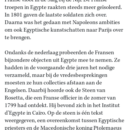
Franse vloot in de Slag bij de Nijl. De Franse
troepen in Egypte raakten steeds meer geïsoleerd.
In 1801 gaven de laatste soldaten zich over.
Daarna was het gedaan met Napoleons ambities
om ook Egyptische kunstschatten naar Parijs over
te brengen.
Ondanks de nederlaag probeerden de Fransen
bijzondere objecten uit Egypte mee te nemen. Ze
hadden in de voorgaande drie jaren het nodige
verzameld, maar bij de vredesbesprekingen
moesten ze hun collecties afstaan aan de
Engelsen. Daarbij hoorde ook de Steen van
Rosetta, die een Franse officier in de zomer van
1799 had ontdekt. Hij bevond zich in het Institut
d’Egypte in Caïro. Op de steen is één tekst
weergegeven, een overeenkomst tussen Egyptische
priesters en de Macedonische koning Ptolemaeus