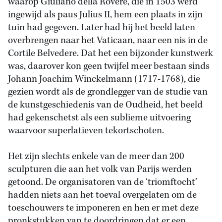
waarop Giuliano della Rovere, die in 1503 werd
ingewijd als paus Julius II, hem een plaats in zijn
tuin had gegeven. Later had hij het beeld laten
overbrengen naar het Vaticaan, naar een nis in de
Cortile Belvedere. Dat het een bijzonder kunstwerk
was, daarover kon geen twijfel meer bestaan sinds
Johann Joachim Winckelmann (1717-1768), die
gezien wordt als de grondlegger van de studie van
de kunstgeschiedenis van de Oudheid, het beeld
had gekenschetst als een sublieme uitvoering
waarvoor superlatieven tekortschoten.
Het zijn slechts enkele van de meer dan 200
sculpturen die aan het volk van Parijs werden
getoond. De organisatoren van de ‘triomftocht’
hadden niets aan het toeval overgelaten om de
toeschouwers te imponeren en hen er met deze
pronkstukken van te doordringen dat er een