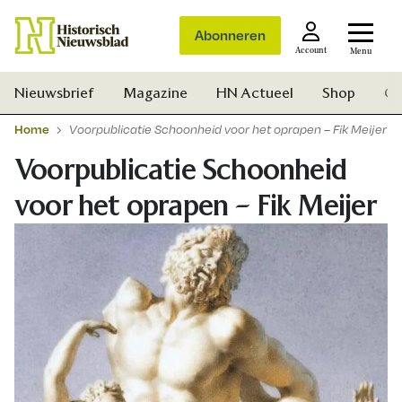
Abonneren
Account
Menu
Nieuwsbrief
Magazine
HN Actueel
Shop
Ge
Home
Voorpublicatie Schoonheid voor het oprapen – Fik Meijer
Voorpublicatie Schoonheid
voor het oprapen – Fik Meijer
Zoek