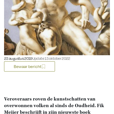
Gepubliceerd op:
23 augustus 2019
Update 13 oktober 2022
Bewaar bericht
Veroveraars roven de kunstschatten van
overwonnen volken al sinds de Oudheid. Fik
Meijer beschrijft in zijn nieuwste boek