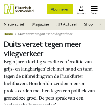
Abonneren
Account
Menu
Nieuwsbrief
Magazine
HN Actueel
Shop
Ge
Home
Duits verzet tegen meer vliegverkeer
Duits verzet tegen meer
vliegverkeer
Begin jaren tachtig verzette een ‘coalitie van
grijs- en langharigen’ zich met hand en tand
tegen de uitbreiding van de Frankfurter
luchthaven. Honderdduizenden mensen
protesteerden met hen tegen een politiek van
grenzeloze groei. De pers sprak van een
Zoek