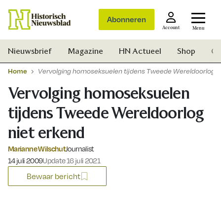
Abonneren
Account
Menu
Nieuwsbrief
Magazine
HN Actueel
Shop
Ge
Home
Vervolging homoseksuelen tijdens Tweede Wereldoorlog n
Vervolging homoseksuelen
tijdens Tweede Wereldoorlog
niet erkend
Marianne Wilschut
Journalist
Gepubliceerd op:
14 juli 2009
Update 16 juli 2021
Bewaar bericht
Zoek