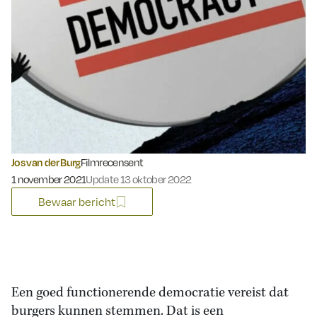
Jos van der Burg
Filmrecensent
Gepubliceerd op:
1 november 2021
Update 13 oktober 2022
Bewaar bericht
Een goed functionerende democratie vereist dat
burgers kunnen stemmen. Dat is een