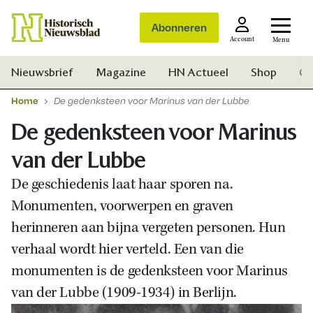
Abonneren
Account
Menu
Nieuwsbrief
Magazine
HN Actueel
Shop
Ge
Home
De gedenksteen voor Marinus van der Lubbe
De gedenksteen voor Marinus
van der Lubbe
De geschiedenis laat haar sporen na.
Monumenten, voorwerpen en graven
herinneren aan bijna vergeten personen. Hun
verhaal wordt hier verteld. Een van die
monumenten is de gedenksteen voor Marinus
van der Lubbe (1909-1934) in Berlijn.
Zoek