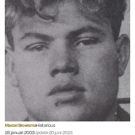
Marcel Broersma
Historicus
Gepubliceerd op:
28 januari 2003
Update 20 juni 2023