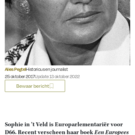
Alies Pegtel
Historicus en journalist
Gepubliceerd op:
25 oktober 2017
Update 13 oktober 2022
Bewaar bericht
Sophie in ’t Veld is Europarlementariër voor
D66. Recent verscheen haar boek
Een Europees