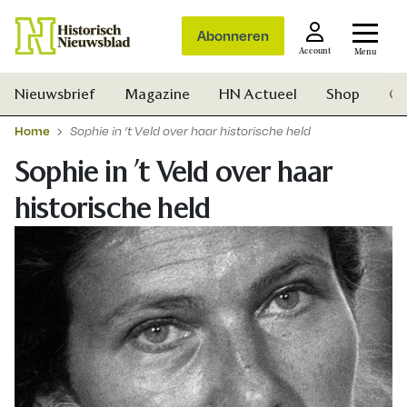
Abonneren
Account
Menu
Nieuwsbrief
Magazine
HN Actueel
Shop
Ge
Home
​Sophie in ’t Veld over haar historische held
​Sophie in ’t Veld over haar
historische held
Zoek