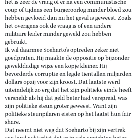
het is zeer de vraag of er na een communistische
coup of tijdens een burgeroorlog minder bloed zou
hebben gevloeid dan nu het geval is geweest. Zoals
het overigens ook de vraag is of een andere
militaire leider minder geweld zou hebben
gebruikt.
Ik wil daarmee Soeharto’s optreden zeker niet
goedpraten. Hij maakte de oppositie op bijzonder
gewelddadige wijze een kopje kleiner. Hij
bevorderde corruptie en legde tientallen miljarden
dollars opzij voor zijn kroost. Dat laatste werd
uiteindelijk zo erg dat het zijn politieke einde heeft
versneld: als hij dat geld beter had verspreid, was
zijn politieke steun groter geweest. Want zijn
politieke steunpilaren eisten op het laatst hun fair
share.
Dat neemt niet weg dat Soeharto bij zijn vertrek