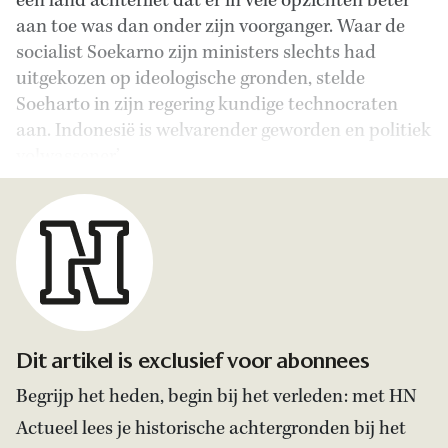
een land achterliet dat er in vele opzichten beter
aan toe was dan onder zijn voorganger. Waar de
socialist Soekarno zijn ministers slechts had
uitgekozen op ideologische gronden, stelde
Soeharto in zijn regering kundige technocraten
aan. Indonesië is welvarender geworden en politiek
volwassener.’
Dit artikel is exclusief voor abonnees
Begrijp het heden, begin bij het verleden: met HN
Actueel lees je historische achtergronden bij het