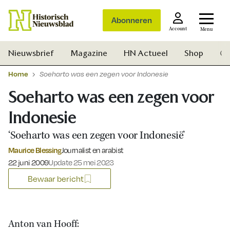
Abonneren
Account
Menu
Nieuwsbrief
Magazine
HN Actueel
Shop
Ge
Home
Soeharto was een zegen voor Indonesie
Soeharto was een zegen voor
Indonesie
‘Soeharto was een zegen voor Indonesië’
Maurice Blessing
Journalist en arabist
Gepubliceerd op:
22 juni 2009
Update 25 mei 2023
Bewaar bericht
Zoek
Anton van Hooff: