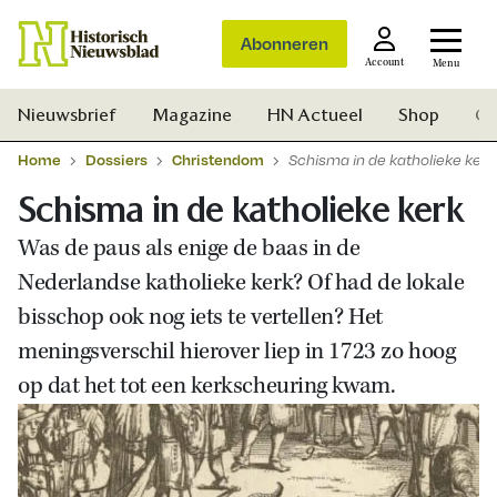
Abonneren
Account
Menu
Nieuwsbrief
Magazine
HN Actueel
Shop
Ge
Home
Dossiers
Christendom
Schisma in de katholieke kerk
Schisma in de katholieke kerk
Was de paus als enige de baas in de
Nederlandse katholieke kerk? Of had de lokale
bisschop ook nog iets te vertellen? Het
meningsverschil hierover liep in 1723 zo hoog
op dat het tot een kerkscheuring kwam.
Zoek