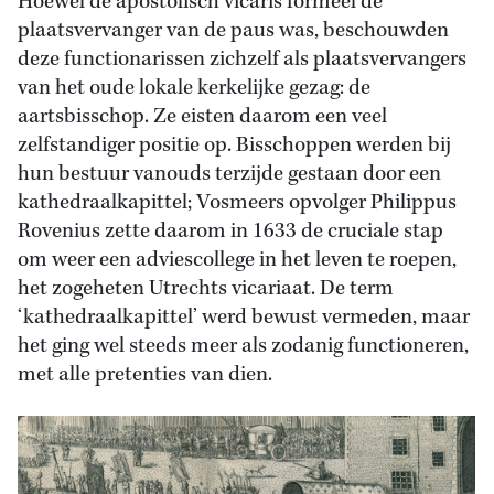
Hoewel de apostolisch vicaris formeel de
plaatsvervanger van de paus was, beschouwden
deze functionarissen zichzelf als plaatsvervangers
van het oude lokale kerkelijke gezag: de
aartsbisschop. Ze eisten daarom een veel
zelfstandiger positie op. Bisschoppen werden bij
hun bestuur vanouds terzijde gestaan door een
kathedraalkapittel; Vosmeers opvolger Philippus
Rovenius zette daarom in 1633 de cruciale stap
om weer een adviescollege in het leven te roepen,
het zogeheten Utrechts vicariaat. De term
‘kathedraalkapittel’ werd bewust vermeden, maar
het ging wel steeds meer als zodanig functioneren,
met alle pretenties van dien.