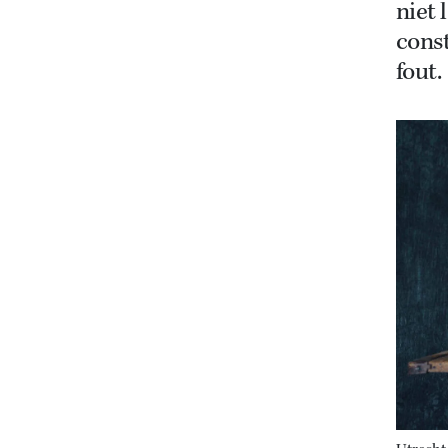
niet
const
fout.