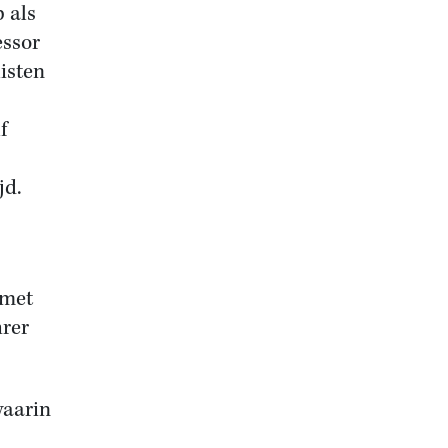
p als
essor
isten
f
jd.
 met
hrer
waarin