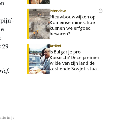
en
Interview
Nieuwbouwwijken op
pijn’-
Romeinse ruïnes: hoe
de
kunnen we erfgoed
bewaren?
e
t 29
Artikel
Is Bulgarije pro-
Russisch? Deze premier
wilde van zijn land de
zestiende Sovjet-staat
ief.
maken
tis in je