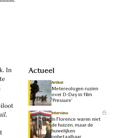
lumnist.
k. In
Actueel
te
Artikel
n
Metereologen ruziën
over D-Day in film
‘Pressure’
iloot
Interview
il
.
In Florence waren niet
de huizen, maar de
huwelijken
t
onbetaalbaar