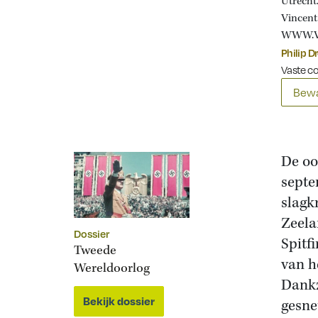
Utrecht.
Vincen
WWW.V
Philip D
Vaste c
Bewa
De oo
septe
slagk
Zeela
Dossier
Spitf
Tweede
van h
Wereldoorlog
Dankz
Bekijk dossier
gesne