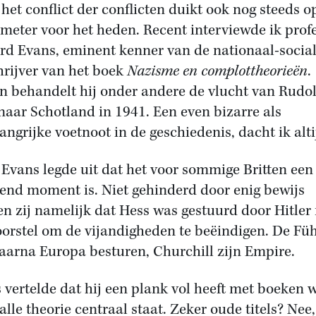
het conflict der conflicten duikt ook nog steeds o
meter voor het heden. Recent interviewde ik prof
rd Evans, eminent kenner van de nationaal-social
hrijver van het boek
Nazisme en complottheorieën
.
n behandelt hij onder andere de vlucht van Rudol
naar Schotland in 1941. Een even bizarre als
angrijke voetnoot in de geschiedenis, dacht ik alti
Evans legde uit dat het voor sommige Britten een
end moment is. Niet gehinderd door enig bewijs
en zij namelijk dat Hess was gestuurd door Hitler
oorstel om de vijandigheden te beëindigen. De Fü
aarna Europa besturen, Churchill zijn Empire.
 vertelde dat hij een plank vol heeft met boeken 
alle theorie centraal staat. Zeker oude titels? Nee,