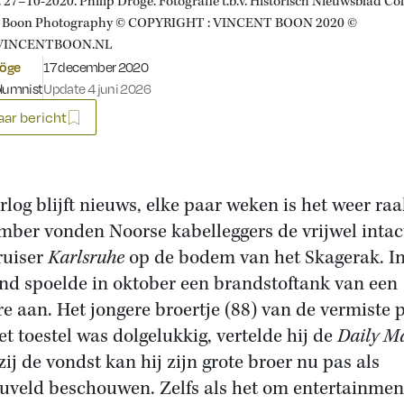
 27–10-2020. Philip Dröge. Fotografie t.b.v. Historisch Nieuwsblad Co
t Boon Photography © COPYRIGHT : VINCENT BOON 2020 ©
INCENTBOON.NL
Gepubliceerd op:
röge
17 december 2020
olumnist
Update 4 juni 2026
ar bericht
rlog blijft nieuws, elke paar weken is het weer raa
mber vonden Noorse kabelleggers de vrijwel intac
ruiser
Karlsruhe
op de bodem van het Skagerak. I
nd spoelde in oktober een brandstoftank van een
ire aan. Het jongere broertje (88) van de vermiste p
et toestel was dolgelukkig, vertelde hij de
Daily Ma
ij de vondst kan hij zijn grote broer nu pas als
uveld beschouwen. Zelfs als het om entertainmen