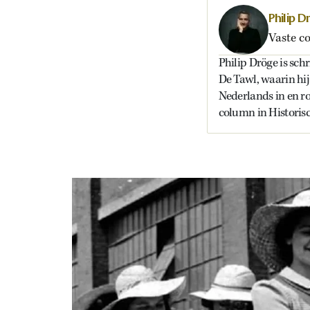
Philip D
Vaste c
Philip Dröge is schr
De Tawl, waarin hij
Nederlands in en ro
column in Historis