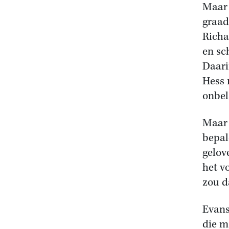
Maar 
graad
Richa
en sc
Daari
Hess 
onbel
Maar 
bepal
gelov
het v
zou d
Evans
die m