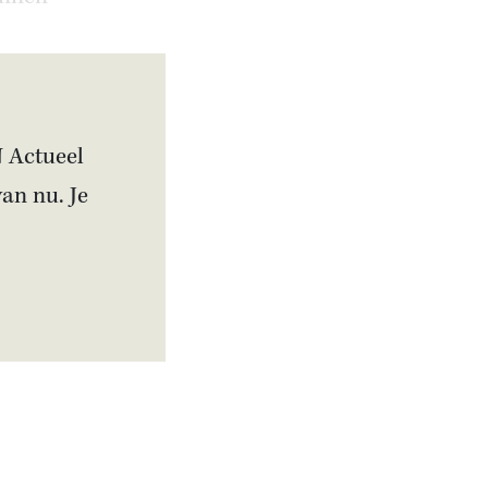
N Actueel
van nu. Je