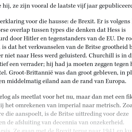
 hij, ze zijn vooral de laatste vijf jaar gepubliceer
verklaring voor die hausse: de Brexit. Er is volgen
orse overlap tussen types die denken dat Hess is
urd door Hitler en tegenstanders van de EU. De r
 is dat het verkwanselen van de Britse grootheid 
er niet naar Hess werd geluisterd. Churchill is in d
tief een verrader; hij had ja moeten zeggen tegen 
tel. Groot-Brittannië was dan groot gebleven, in p
en middelmatig eiland aan de rand van Europa.
rlog als meetlat voor het nu, maar dan met een fi
bij het omrekenen van imperial naar metrisch. Zoa
re die aanspoelt, is de Britse uittreding voor deze
n de afsluiting van decennia van onzekerheid.
rsis. Ze gaan met de Brexit terug naar 1941 en k