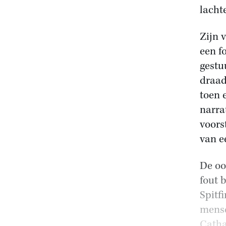
lachte
Zijn 
een f
gestu
draad
toen 
narra
voors
van e
De oo
fout 
Spitfi
mense
Catha