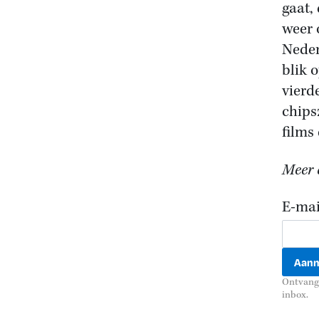
gaat,
weer 
Neder
blik 
vierd
chips
films
Meer c
E-mai
Ontvang 
inbox.