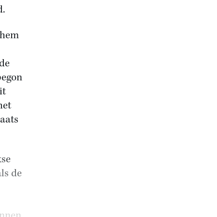
d.
s hem
ode
begon
it
het
laats
kse
ls de
unnen