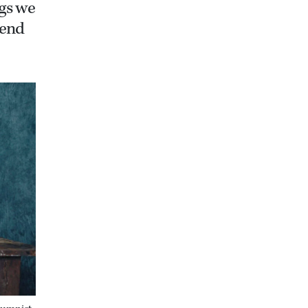
gs we
tend