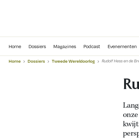
Home
Dossiers
Magazines
Podcas
Home
Dossiers
Magazines
Podcast
Evenementen
Home
Dossiers
Tweede Wereldoorlog
Rudolf Hess en de Br
Ru
Lange
onze
kwij
persp