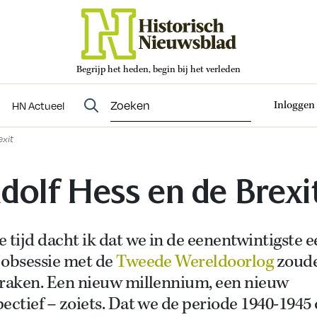
Begrijp het heden, begin bij het verleden
Abonneren
t
Evenementen
HN Actueel
Inloggen
HN Actueel
exit
dolf Hess en de Brexi
 tijd dacht ik dat we in de eenentwintigste 
 obsessie met de
Tweede Wereldoorlog
zoud
traken. Een nieuw millennium, een nieuw
ectief – zoiets. Dat we de periode 1940-1945