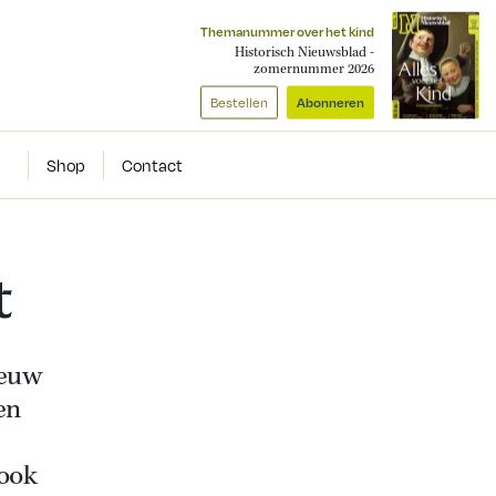
Themanummer over het kind
Historisch Nieuwsblad -
zomernummer 2026
Bestellen
Abonneren
Shop
Contact
t
eeuw
en
 ook