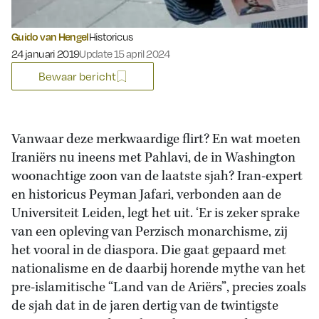
Guido van Hengel
Historicus
Gepubliceerd op:
24 januari 2019
Update 15 april 2024
Bewaar bericht
Vanwaar deze merkwaardige flirt? En wat moeten
Iraniërs nu ineens met Pahlavi, de in Washington
woonachtige zoon van de laatste sjah? Iran-expert
en historicus Peyman Jafari, verbonden aan de
Universiteit Leiden, legt het uit. ‘Er is zeker sprake
van een opleving van Perzisch monarchisme, zij
het vooral in de diaspora. Die gaat gepaard met
nationalisme en de daarbij horende mythe van het
pre-islamitische “Land van de Ariërs”, precies zoals
de sjah dat in de jaren dertig van de twintigste