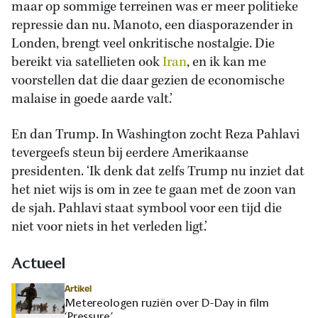
maar op sommige terreinen was er meer politieke
repressie dan nu. Manoto, een diasporazender in
Londen, brengt veel onkritische nostalgie. Die
bereikt via satellieten ook
Iran
, en ik kan me
voorstellen dat die daar gezien de economische
malaise in goede aarde valt.’
En dan Trump. In Washington zocht Reza Pahlavi
tevergeefs steun bij eerdere Amerikaanse
presidenten. ‘Ik denk dat zelfs Trump nu inziet dat
het niet wijs is om in zee te gaan met de zoon van
de sjah. Pahlavi staat symbool voor een tijd die
niet voor niets in het verleden ligt.’
Actueel
Artikel
Metereologen ruziën over D-Day in film
‘Pressure’