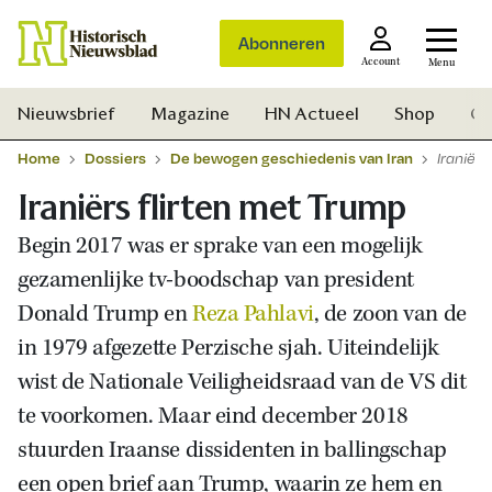
Abonneren
Account
Menu
Nieuwsbrief
Magazine
HN Actueel
Shop
Ge
Home
Dossiers
De bewogen geschiedenis van Iran
Iraniërs
Iraniërs flirten met Trump
Begin 2017 was er sprake van een mogelijk
gezamenlijke tv-boodschap van president
Donald Trump en
Reza Pahlavi
, de zoon van de
in 1979 afgezette Perzische sjah. Uiteindelijk
wist de Nationale Veiligheidsraad van de VS dit
te voorkomen. Maar eind december 2018
stuurden Iraanse dissidenten in ballingschap
Zoek
een open brief aan Trump, waarin ze hem en