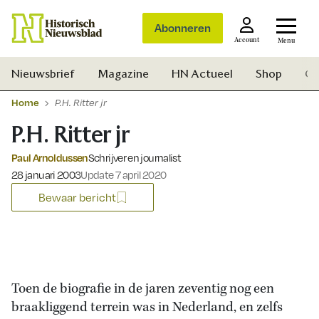
Abonneren
Account
Menu
Nieuwsbrief
Magazine
HN Actueel
Shop
Ge
Home
P.H. Ritter jr
P.H. Ritter jr
Paul Arnoldussen
Schrijver en journalist
Gepubliceerd op:
28 januari 2003
Update 7 april 2020
Bewaar bericht
Toen de biografie in de jaren zeventig nog een
braakliggend terrein was in Nederland, en zelfs
Zoek