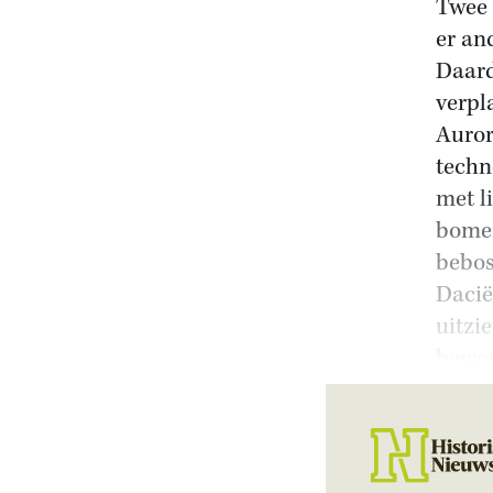
Twee 
er an
Daard
verpl
Auror
techn
met l
bomen
bebos
Dacië
uitzi
bewoo