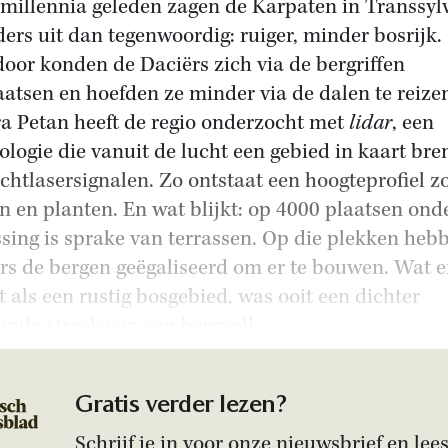
millennia geleden zagen de Karpaten in Transsyl
ders uit dan tegenwoordig: ruiger, minder bosrijk.
oor konden de Daciërs zich via de bergriffen
aatsen en hoefden ze minder via de dalen te reize
a Petan heeft de regio onderzocht met
lidar
, een
ologie die vanuit de lucht een gebied in kaart bre
ichtlasersignalen. Zo ontstaat een hoogteprofiel z
 en planten. En wat blijkt: op 4000 plaatsen ond
sing is sprake van terrassen. Op die plekken heb
rs de bergen geëgaliseerd om er te bouwen. Wat e
et als een rustig bosgebied, was ooit een dichter
nde streek van een bergvolk.
Gratis verder lezen?
Schrijf je in voor onze nieuwsbrief en lees