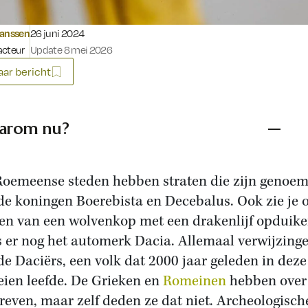
Gepubliceerd op:
Janssen
26 juni 2024
acteur
Update 8 mei 2026
ar bericht
arom nu?
Roemeense steden hebben straten die zijn genoe
de koningen Boerebista en Decebalus. Ook zie je 
en van een wolvenkop met een drakenlijf opduike
s er nog het automerk Dacia. Allemaal verwijzing
de Daciërs, een volk dat 2000 jaar geleden in deze
eien leefde. De Grieken en
Romeinen
hebben over
reven, maar zelf deden ze dat niet. Archeologisch