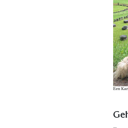
Een Kar
Geh