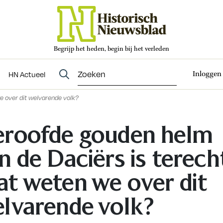
Begrijp het heden, begin bij het verleden
Abonneren
t
Evenementen
HN Actueel
Inloggen
HN Actueel
e over dit welvarende volk?
roofde gouden helm
n de Daciërs is terech
t weten we over dit
lvarende volk?