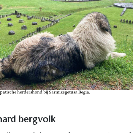
patische herdershond bij Sarmizegetusa Regia.
ard bergvolk