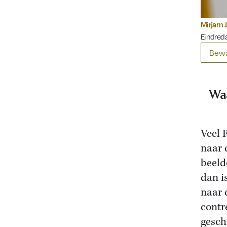
Mirjam 
Eindred
Bewa
Wa
Veel 
naar 
beeld
dan i
naar 
contr
gesch