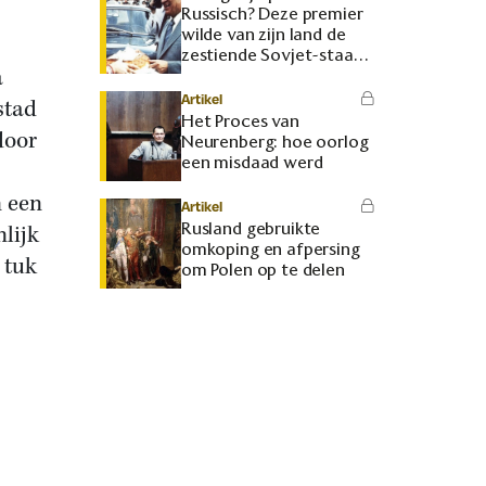
Russisch? Deze premier
wilde van zijn land de
zestiende Sovjet-staat
a
maken
Artikel
stad
Het Proces van
door
Neurenberg: hoe oorlog
een misdaad werd
n een
Artikel
Rusland gebruikte
lijk
omkoping en afpersing
 tuk
om Polen op te delen