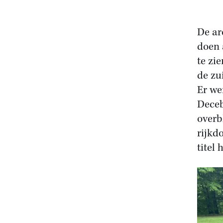
De ar
doen 
te zi
de zu
Er we
Deceb
overb
rijkd
titel