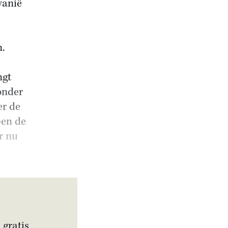
vanië
n.
ngt
onder
er de
ben de
r nu
 gratis