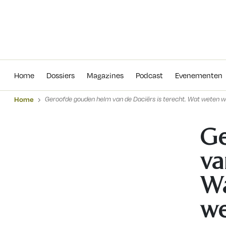
Home
Dossiers
Magazines
Podcas
Home
Dossiers
Magazines
Podcast
Evenementen
Home
Geroofde gouden helm van de Daciërs is terecht. Wat weten w
Ge
va
Wa
we