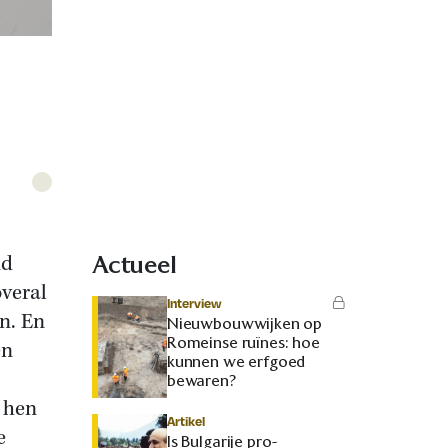
md
Actueel
overal
Interview
n. En
Nieuwbouwwijken op
Romeinse ruïnes: hoe
en
kunnen we erfgoed
bewaren?
 hen
Artikel
e
Is Bulgarije pro-