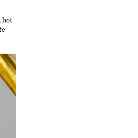
 het
te