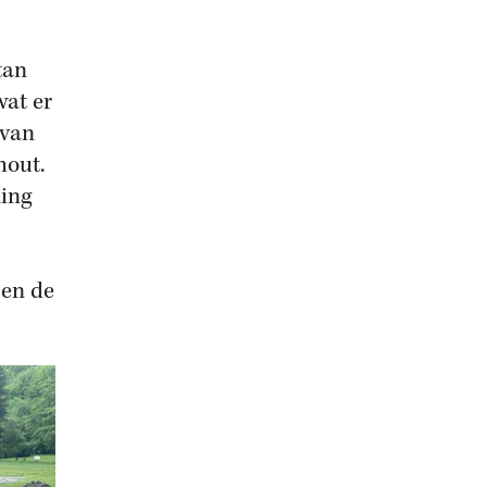
tan
wat er
 van
hout.
ning
pen de