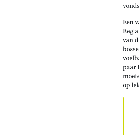
vonds
Een v
Regia
van d
bosse
voelb
paar 
moete
op le