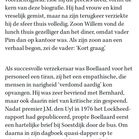
voorzichtigheid. Hoe hij dit precies deed, vormt de
kern van deze biografie. Hij had vrouw en kind
vreselijk gemist, maar na zijn terugkeer verziekte
hij de sfeer thuis volledig. Zoon Willem vond de
lunch thuis gezelliger dan het diner, omdat vader
Pim dan op kantoor was. Als zijn zoon aan een
verhaal begon, zei de vader: ‘Kort graag.’
Als succesvolle verzekeraar was Boellaard voor het
personeel een tiran, zij het een empathische, die
mensen in narigheid ‘verdomd aardig’ kon
opvangen. Hij was zeer bevriend met Bernhard,
maar ook daarin niet van kritische zin gespeend.
Nadat premier J.M. den Uyl in 1976 het Lockheed-
rapport had gepubliceerd, propte Boellaard eerst
een hartelijke brief bij Soestdijk door de bus. Om
daarna in zijn dagboek quasi-dapper op te