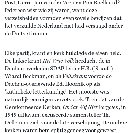
Post, Gerrit-Jan van der Veen en Pim Boellaard?
Iedereen wist wie zij waren, want deze
verzetshelden vormden evenzovele bewijzen dat
het verzuilde Nederland niet had versaagd onder
de Duitse tirannie.
Elke partij, krant en kerk huldigde de eigen held.
De linkse krant
Het Vrije Volk
herdacht de in
Dachau overleden SDAP-leider H.B. (‘Stuuf’)
Wiardi Beckman, en
de Volkskrant
voerde de
Dachau-overlevende Ed. Hoornik op als
‘katholieke letterkundige’. Het mooiste was
natuurlijk een eigen verzetsboek. Toen dat van de
Gereformeerde Kerken,
Opdat Wij Niet Vergeten
, in
1949 uitkwam, excuseerde samensteller Th.
Delleman zich voor de late verschijning. De andere
kerken waren hem spijtig genoeg voor geweest.