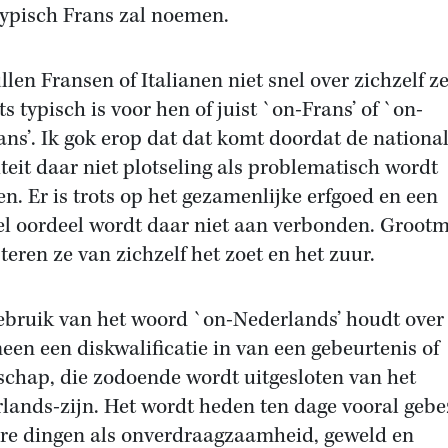
typisch Frans zal noemen.
llen Fransen of Italianen niet snel over zichzelf z
ts typisch is voor hen of juist `on-Frans’ of `on-
aans’. Ik gok erop dat dat komt doordat de nationa
iteit daar niet plotseling als problematisch wordt
en. Er is trots op het gezamenlijke erfgoed en een
l oordeel wordt daar niet aan verbonden. Groot
teren ze van zichzelf het zoet en het zuur.
ebruik van het woord `on-Nederlands’ houdt over
een een diskwalificatie in van een gebeurtenis of
schap, die zodoende wordt uitgesloten van het
lands-zijn. Het wordt heden ten dage vooral gebe
are dingen als onverdraagzaamheid, geweld en