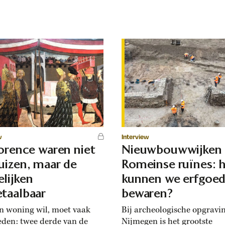
w
Interview
lorence waren niet
Nieuwbouwwijken
uizen, maar de
Romeinse ruïnes: 
lijken
kunnen we erfgoe
taalbaar
bewaren?
n woning wil, moet vaak
Bij archeologische opgravi
eden: twee derde van de
Nijmegen is het grootste