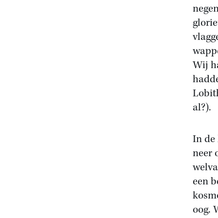
negen
glori
vlagg
wappe
Wij h
hadde
Lobit
al?).
In de
neer 
welva
een b
kosmo
oog. 