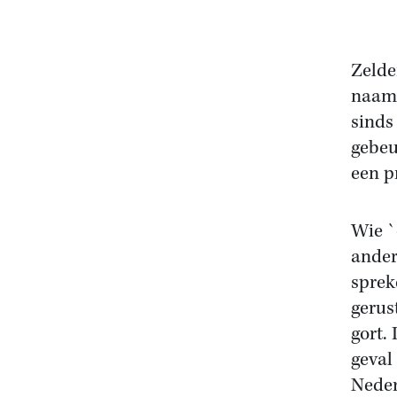
Zelde
naamw
sinds
gebeu
een p
Wie `
ander
sprek
gerust
gort. 
geval
Neder