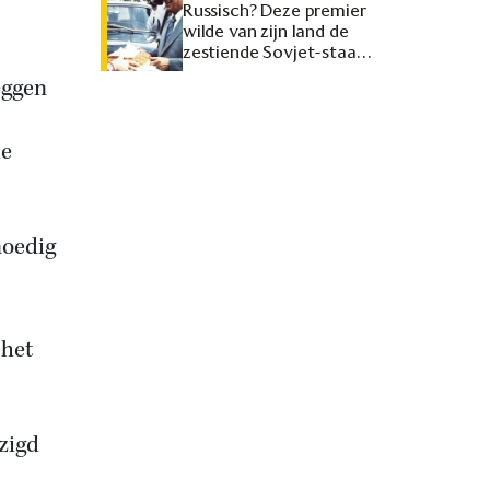
Russisch? Deze premier
wilde van zijn land de
zestiende Sovjet-staat
maken
eggen
le
moedig
 het
zigd