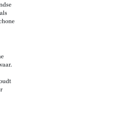
andse
als
schone
me
waar.
houdt
r