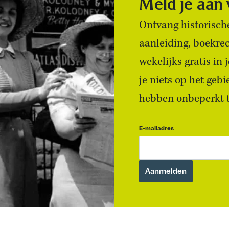
Meld je aan
Ontvang historische
aanleiding, boekre
wekelijks gratis in
je niets op het geb
hebben onbeperkt to
E-mailadres