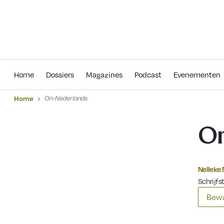
Home
Dossiers
Magazines
Podcas
Home
Dossiers
Magazines
Podcast
Evenementen
Home
On-Nederlands
On
Nelleke 
Schrijfs
Bewa