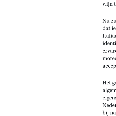
wijn 
Nu zu
dat ie
Itali
ident
ervar
moree
accep
Het g
algem
eigen
Neder
bij n