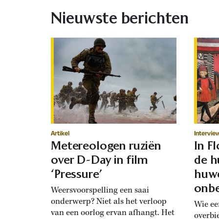
Nieuwste berichten
Artikel
Intervie
Metereologen ruziën
In F
over D-Day in film
de h
‘Pressure’
huwe
onbe
Weersvoorspelling een saai
onderwerp? Niet als het verloop
Wie ee
van een oorlog ervan afhangt. Het
overbi