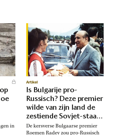
Artikel
 op
Is Bulgarije pro-
hoe
Russisch? Deze premier
d
wilde van zijn land de
zestiende Sovjet-staat
maken
ngen in
De kersverse Bulgaarse premier
Roemen Radev zou pro-Russisch