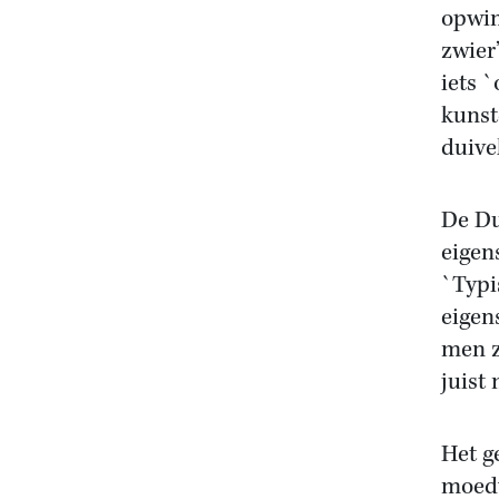
opwin
zwier’
iets 
kunst
duivel
De Du
eigen
`Typi
eigen
men z
juist
Het g
moedw