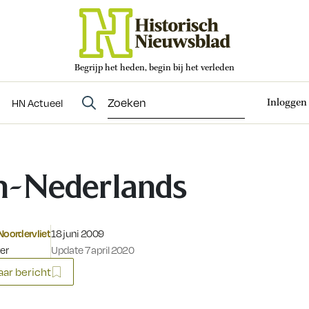
Begrijp het heden, begin bij het verleden
Abonneren
t
Evenementen
HN Actueel
Inloggen
HN Actueel
-Nederlands
Gepubliceerd op:
Noordervliet
18 juni 2009
ter
Update 7 april 2020
ar bericht