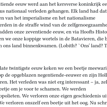
tiende eeuw werd aan het kersverse koninkrijk e
eus nationaal verleden gehangen. Elk land had dat
en van het imperialisme en het nationalisme
rden in de straffe wind van de zelfgenoegzaamhe
adden onze zeventiende eeuw, en via Hoofts Histo
n we onze koppige wortels in de Batavieren, die b
h ons land binnenkwamen. (Lobith? `Ons’ land? 
 late twintigste eeuw keken we een beetje meewari
op de opgeblazen negentiende-eeuwer en zijn Hol
ren. Het verleden was niet erg interessant – ja, zel
eetje om je voor te schamen. We werden
polieten. We verloren onze eigen geschiedenis ui
We verloren onszelf een beetje uit het oog. Nu sch