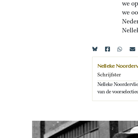
we op
we oo
Neder
Nelle
Nelleke Noorderv
Schrijfster
Nelleke Noordervlie
van de voorselectie