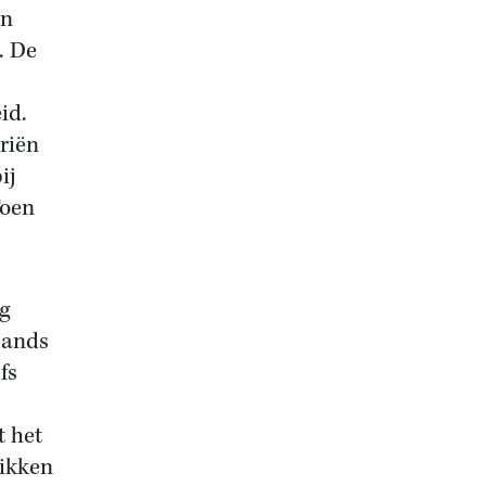
en
. De
id.
riën
ij
Toen
g
lands
fs
t het
rikken