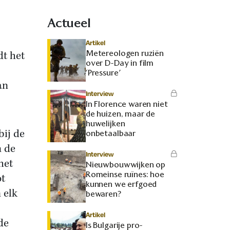
Actueel
Artikel
Metereologen ruziën
t het
over D-Day in film
‘Pressure’
an
Interview
In Florence waren niet
de huizen, maar de
huwelijken
bij de
onbetaalbaar
n de
Interview
het
Nieuwbouwwijken op
Romeinse ruïnes: hoe
ot
kunnen we erfgoed
 elk
bewaren?
Artikel
de
Is Bulgarije pro-