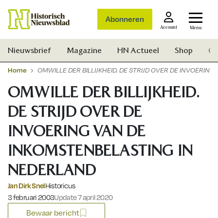
Abonneren
Account
Menu
Nieuwsbrief
Magazine
HN Actueel
Shop
Ge
Home
OMWILLE DER BILLIJKHEID. DE STRIJD OVER DE INVOERI
OMWILLE DER BILLIJKHEID.
DE STRIJD OVER DE
INVOERING VAN DE
INKOMSTENBELASTING IN
NEDERLAND
Jan Dirk Snel
Historicus
Gepubliceerd op:
3 februari 2003
Update 7 april 2020
Zoek
Bewaar bericht