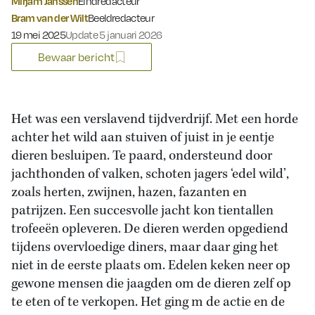
Mirjam Janssen
Eindredacteur
Bram van der Wilt
Beeldredacteur
Gepubliceerd op:
19 mei 2025
Update 5 januari 2026
Bewaar bericht
Het was een verslavend tijdverdrijf. Met een horde
achter het wild aan stuiven of juist in je eentje
dieren besluipen. Te paard, ondersteund door
jachthonden of valken, schoten jagers ‘edel wild’,
zoals herten, zwijnen, hazen, fazanten en
patrijzen. Een succesvolle jacht kon tientallen
trofeeën opleveren. De dieren werden opgediend
tijdens overvloedige diners, maar daar ging het
niet in de eerste plaats om. Edelen keken neer op
gewone mensen die jaagden om de dieren zelf op
te eten of te verkopen. Het ging m de actie en de