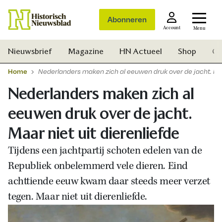
Abonneren
Account
Menu
Nieuwsbrief
Magazine
HN Actueel
Shop
Ge
Home
Nederlanders maken zich al eeuwen druk over de jacht. Maar
Nederlanders maken zich al
eeuwen druk over de jacht.
Maar niet uit dierenliefde
Tijdens een jachtpartij schoten edelen van de
Republiek onbelemmerd vele dieren. Eind
achttiende eeuw kwam daar steeds meer verzet
tegen. Maar niet uit dierenliefde.
Zoek