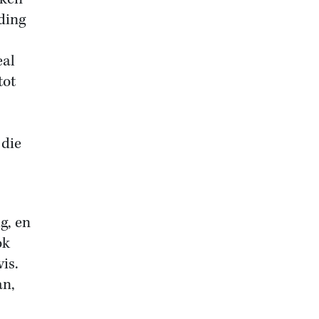
ding
eal
tot
 die
g, en
ok
is.
an,