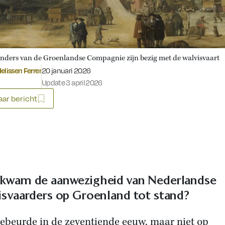
nders van de Groenlandse Compagnie zijn bezig met de walvisvaart
Gepubliceerd op:
elissen Ferrer
20 januari 2026
Update 3 april 2026
ar bericht
kwam de aanwezigheid van Nederlandse
isvaarders op Groenland tot stand?
gebeurde in de zeventiende eeuw, maar niet op