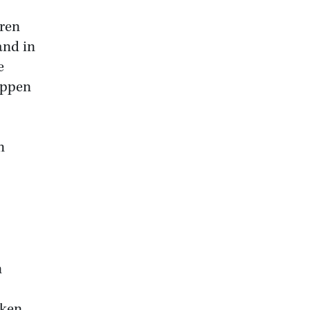
eren
and in
e
appen
n
n
lken