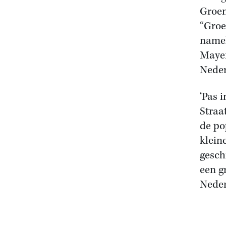
Groen
“Groe
namel
Mayen
Neder
‘Pas 
Straa
de po
klein
gesch
een g
Neder