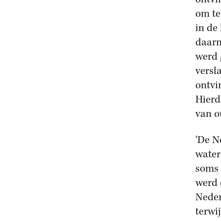
om te
in de
daarn
werd 
versl
ontvi
Hierd
van o
‘De N
water
soms 
werd 
Neder
terwi