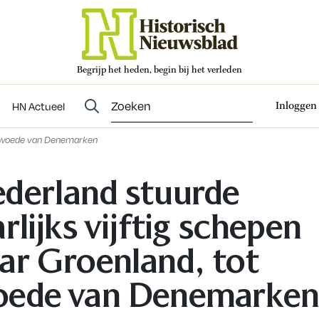
Begrijp het heden, begin bij het verleden
Abonneren
t
Evenementen
HN Actueel
Inloggen
HN Actueel
tot woede van Denemarken
derland stuurde
arlijks vijftig schepen
ar Groenland, tot
ede van Denemarken