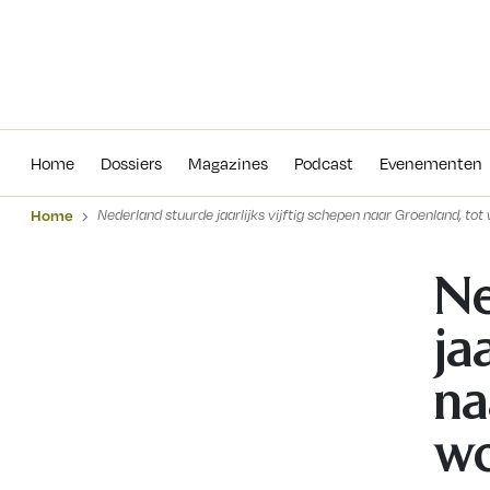
Home
Dossiers
Magazines
Podcas
Home
Dossiers
Magazines
Podcast
Evenementen
Home
Nederland stuurde jaarlijks vijftig schepen naar Groenland, 
Ne
ja
na
wo