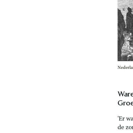
Nederla
Ware
Groe
‘Er w
de zo