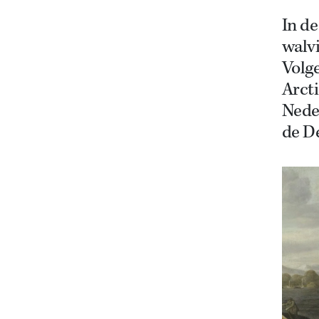
In d
walv
Volge
Arcti
Nede
de D