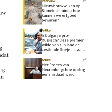
Interview
Nieuwbouwwijken op
Romeinse ruïnes: hoe
euw
kunnen we erfgoed
bewaren?
Artikel
Is Bulgarije pro-
Russisch? Deze premier
wilde van zijn land de
g
zestiende Sovjet-staat
mdat
maken
Artikel
Het Proces van
erg
Neurenberg: hoe oorlog
een misdaad werd
an