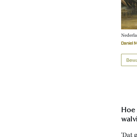
Nederla
Daniel M
Bewa
Hoe 
walv
‘Dat 