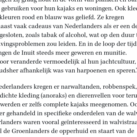
 gebruiken voor hun kajaks en woningen. Ook kle
 kleuren rood en blauw was geliefd. Ze kregen
aast vaak cadeaus van Nederlanders als er een d
gesloten, zoals tabak of alcohol, wat op den duur 
avingsproblemen zou leiden. En in de loop der tijd
ngen de Inuit steeds meer geweren en munitie.
oor veranderde vermoedelijk al hun jachtcultuur,
udsher afhankelijk was van harpoenen en speren.’
ederlanders kregen er narwaltanden, robbenspek,
dichte kleding (anoraks) en dierenvellen voor teru
werden er zelfs complete kajaks meegenomen. O
er gehandeld in specifieke onderdelen van de walv
landers waren vooral geïnteresseerd in walvistra
jl de Groenlanders de opperhuid en staart van de