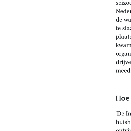
seizo
Neder
de wa
te sl
plaat
kwame
organ
drijv
meede
Hoe 
‘De I
huish
ontvi