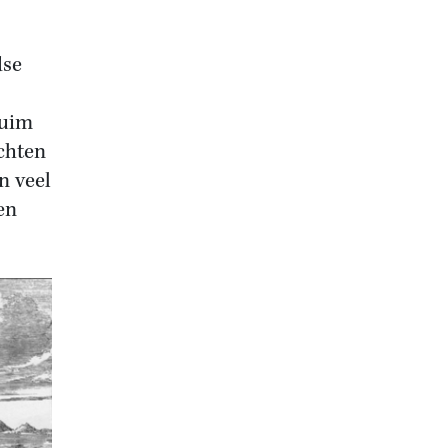
dse
ruim
chten
n veel
en