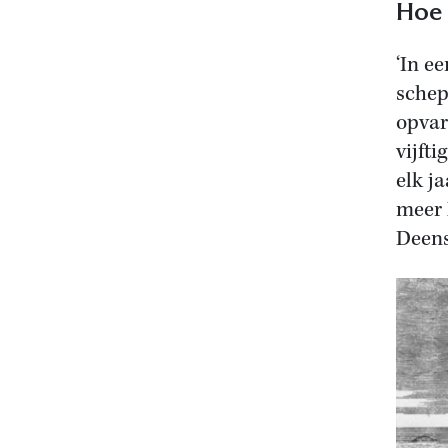
Hoe 
‘In e
schep
opvar
vijft
elk j
meer 
Deens