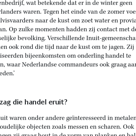
enbedrijf, wat betekende dat er in de winter geen
landers waren. Tegen het einde van de zomer vo
lvisvaarders naar de kust om zoet water en provi
aan. Op zulke momenten hadden zij contact met d
selijke bevolking. Verschillende Inuit-gemeensch
n ook rond die tijd naar de kust om te jagen. Zij
iseerden bijeenkomsten om onderling handel te
en, waar Nederlandse commandeurs ook graag aa
den.’
zag die handel eruit?
nuit waren onder andere geïnteresseerd in metale
oudelijke objecten zoals messen en scharen. Ook
ngen zij graag hout in de vorm van planken en ba