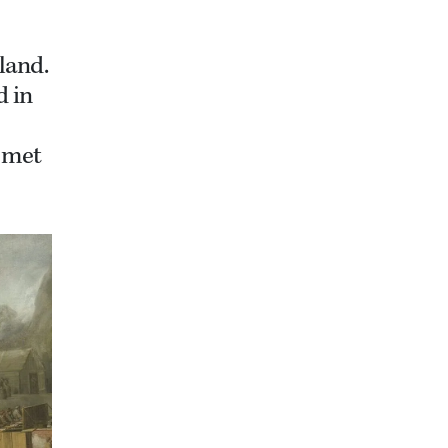
land.
d in
 met