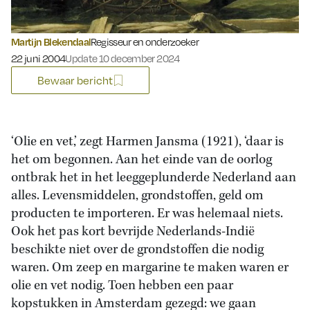
Martijn Blekendaal
Regisseur en onderzoeker
Gepubliceerd op:
22 juni 2004
Update 10 december 2024
Bewaar bericht
‘Olie en vet,’ zegt Harmen Jansma (1921), ‘daar is
het om begonnen. Aan het einde van de oorlog
ontbrak het in het leeggeplunderde Nederland aan
alles. Levensmiddelen, grondstoffen, geld om
producten te importeren. Er was helemaal niets.
Ook het pas kort bevrijde Nederlands-Indië
beschikte niet over de grondstoffen die nodig
waren. Om zeep en margarine te maken waren er
olie en vet nodig. Toen hebben een paar
kopstukken in Amsterdam gezegd: we gaan