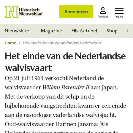
Abonneren
Account
Menu
Nieuwsbrief
Magazine
HN Actueel
Shop
Ge
Home
Het einde van de Nederlandse walvisvaart
Het einde van de Nederlandse
walvisvaart
Op 21 juli 1964 verkocht Nederland de
walvisvaarder
Willem Barendsz II
aan Japan.
Met de verkoop van dit schip en de
bijbehorende vangstrechten kwam er een einde
aan de naoorlogse vaderlandse walvisjacht.
Oud-walvisvaarder Harmen Jansma: 'Als
Zoek