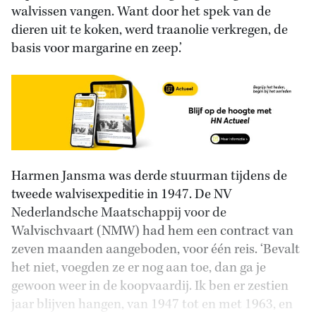
walvissen vangen. Want door het spek van de
dieren uit te koken, werd traanolie verkregen, de
basis voor margarine en zeep.’
Harmen Jansma was derde stuurman tijdens de
tweede walvisexpeditie in 1947. De NV
Nederlandsche Maatschappij voor de
Walvischvaart (NMW) had hem een contract van
zeven maanden aangeboden, voor één reis. ‘Bevalt
het niet, voegden ze er nog aan toe, dan ga je
gewoon weer in de koopvaardij. Ik ben er zestien
jaar blijven hangen, van 1947 tot en met 1963, en