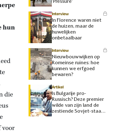
‘Pressure’
cherpe
Interview
In Florence waren niet
de huizen, maar de
e hun
huwelijken
onbetaalbaar
Interview
Nieuwbouwwijken op
leed
Romeinse ruïnes: hoe
kunnen we erfgoed
te
bewaren?
.
Artikel
n die
Is Bulgarije pro-
Russisch? Deze premier
eus
wilde van zijn land de
zestiende Sovjet-staat
e
maken
 voor