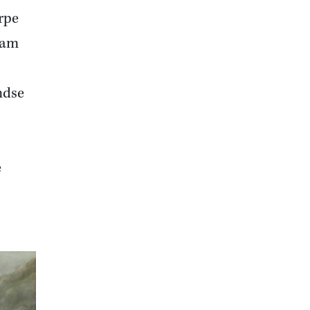
rpe
wam
ndse
e