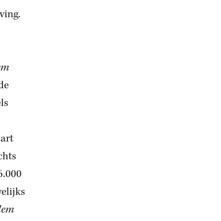
ving.
em
de
ls
art
chts
6.000
elijks
lem