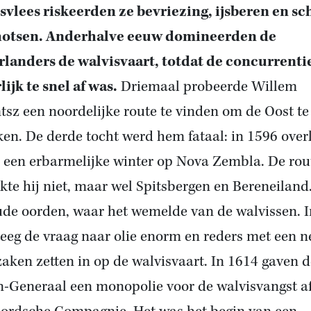
svlees riskeerden ze bevriezing, ijsberen en s
chotsen. Anderhalve eeuw domineerden de
landers de walvisvaart, totdat de concurrenti
lijk te snel af was.
Driemaal probeerde Willem
tsz een noordelijke route te vinden om de Oost te
ken. De derde tocht werd hem fataal: in 1596 over
a een erbarmelijke winter op Nova Zembla. De rou
kte hij niet, maar wel Spitsbergen en Bereneiland
ude oorden, waar het wemelde van de walvissen. I
steeg de vraag naar olie enorm en reders met een n
zaken zetten in op de walvisvaart. In 1614 gaven d
n-Generaal een monopolie voor de walvisvangst af