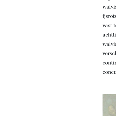
walvi
ijsro
vast t
achtt
walvi
versc
conti
concu