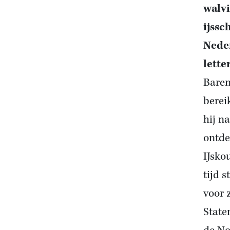
walvi
ijss
Neder
letter
Baren
berei
hij n
ontde
IJsko
tijd 
voor 
State