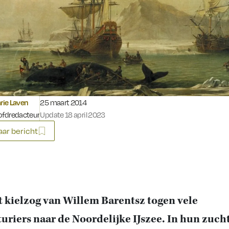
Gepubliceerd op:
ie Laven
25 maart 2014
fdredacteur
Update 18 april 2023
ar bericht
t kielzog van Willem Barentsz togen vele
uriers naar de Noordelijke IJszee. In hun zuch