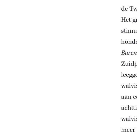
de Tw
Het g
stimu
honde
Baren
Zuidp
leegg
walvi
aan e
achtt
walvi
meer 