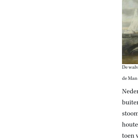
De walv
de Man 
Neder
buite
stoom
houte
toen 