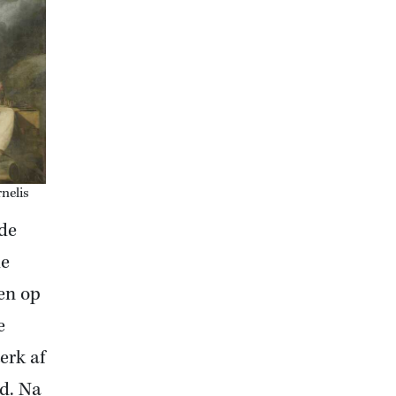
rnelis
de
de
en op
e
erk af
d. Na