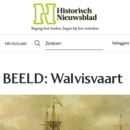
Begrijp het heden, begin bij het verleden
Abonneren
t
Evenementen
HN Actueel
Inloggen
HN Actueel
 BEELD: Walvisvaart