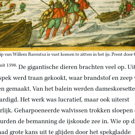
p van Willem Barentsz is vast komen te zitten in het ijs. Prent door 
uit 1598.
De gigantische dieren brachten veel op. Ui
 spek werd traan gekookt, waar brandstof en zeep
n gemaakt. Van het balein werden dameskorsett
ardigd. Het werk was lucratief, maar ook uiterst
rlijk. Geharpoeneerde walvissen trokken sloepen
eurden de bemanning de ijskoude zee in. Wie op 
 had grote kans uit te glijden door het spekgladde