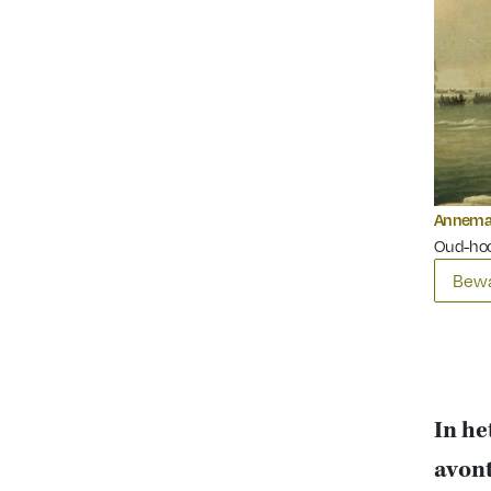
Annemar
Oud-hoo
Bewa
In he
avont