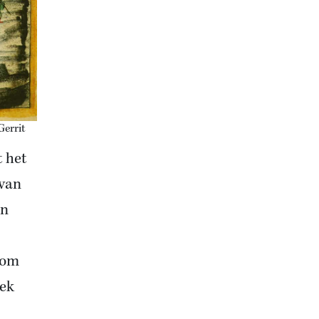
Gerrit
t het
 van
en
 om
dek