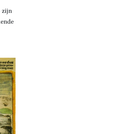
 zijn
iende