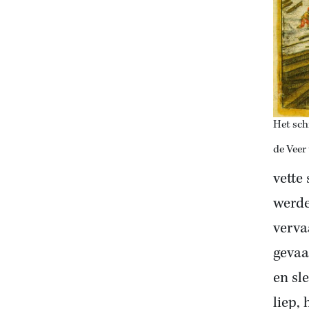
Het schi
de Veer 
vette
werde
verva
gevaa
en sl
liep,