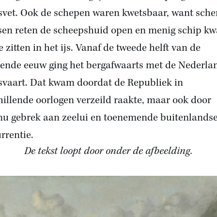
svet. Ook de schepen waren kwetsbaar, want sche
tsen reten de scheepshuid open en menig schip k
e zitten in het ijs. Vanaf de tweede helft van de
iende eeuw ging het bergafwaarts met de Nederla
svaart. Dat kwam doordat de Republiek in
hillende oorlogen verzeild raakte, maar ook door
nu gebrek aan zeelui en toenemende buitenlands
rrentie.
De tekst loopt door onder de afbeelding.