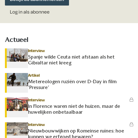
Log in als abonnee
Actueel
Interview
Spanje wilde Ceuta niet afstaan als het
Gibraltar niet kreeg
Artikel
Metereologen ruziën over D-Day in film
‘Pressure’
Interview
In Florence waren niet de huizen, maar de
huwelijken onbetaalbaar
Interview
Nieuwbouwwijken op Romeinse ruïnes: hoe
kunnen we erfgoed bewaren?