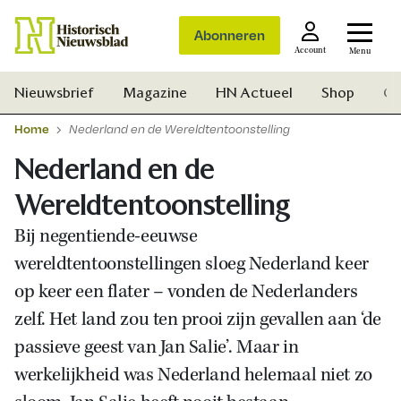
Abonneren
Account
Menu
Nieuwsbrief
Magazine
HN Actueel
Shop
Ge
Home
Nederland en de Wereldtentoonstelling
Nederland en de
Wereldtentoonstelling
Bij negentiende-eeuwse
wereldtentoonstellingen sloeg Nederland keer
op keer een flater – vonden de Nederlanders
zelf. Het land zou ten prooi zijn gevallen aan ‘de
passieve geest van Jan Salie’. Maar in
werkelijkheid was Nederland helemaal niet zo
Zoek