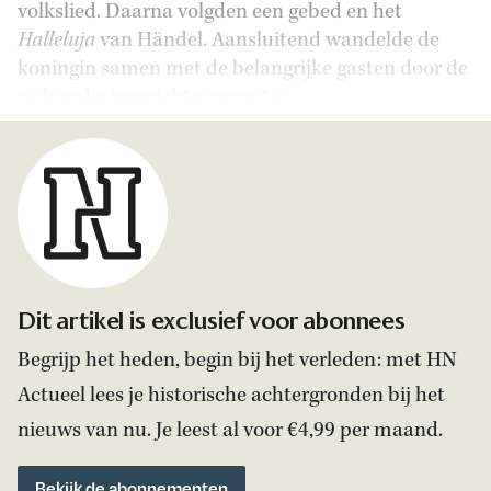
volkslied. Daarna volgden een gebed en het
Halleluja
van Händel. Aansluitend wandelde de
koningin samen met de belangrijke gasten door de
uitbundig ingerichte expositie.
Dit artikel is exclusief voor abonnees
Begrijp het heden, begin bij het verleden: met HN
Actueel lees je historische achtergronden bij het
nieuws van nu. Je leest al voor €4,99 per maand.
Bekijk de abonnementen