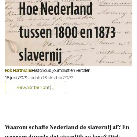
Rob Hartmans
Historicus, journalist en vertaler
Gepubliceerd op:
15 juni 2021
Update 13 oktober 2022
Bewaar bericht
Waarom schafte Nederland de slavernij af? En