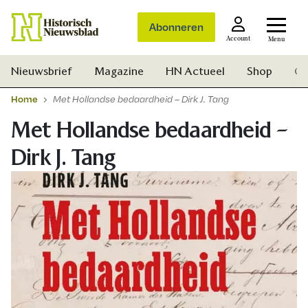
Abonneren
Account
Menu
Nieuwsbrief
Magazine
HN Actueel
Shop
Ge
Home
Met Hollandse bedaardheid – Dirk J. Tang
Met Hollandse bedaardheid –
Dirk J. Tang
Zoek