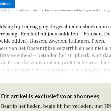
historische artikelen, nieuws, boekrecensies en aanbiedingen wekelijks gra
ldslag bij Leipzig ging de geschiedenisboeken in a
erenslag’. Een half miljoen soldaten – Fransen, Du
beide zijden), Russen, Zweden, Italianen, Polen,
ers van het Oostenrijkse keizerrijk en een niet al 
 Britse eenheid – betraden het strijdperk. Kort da
 de Franse keizer Napoleon profetische woorden:
en een verloren en een gewonnen veldslag ligt een
e afstand, hele wereldrijken.’
Dit artikel is exclusief voor abonnees
Begrijp het heden, begin bij het verleden: met H