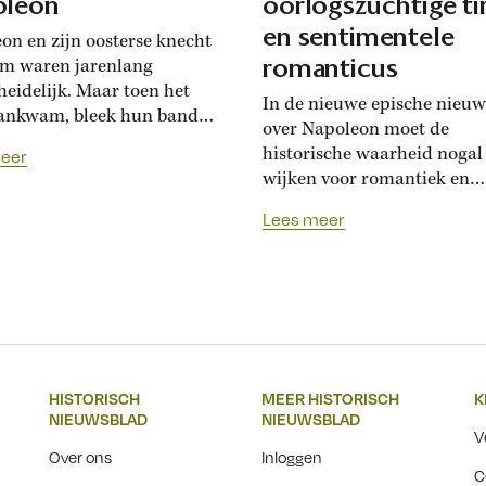
oleon
oorlogszuchtige ti
en sentimentele
on en zijn oosterse knecht
romanticus
m waren jarenlang
heidelijk. Maar toen het
In de nieuwe epische nieuw
ankwam, bleek hun band
over Napoleon moet de
et zo hecht.
historische waarheid nogal
eer
wijken voor romantiek en
spektakel.
Lees meer
HISTORISCH
MEER HISTORISCH
K
NIEUWSBLAD
NIEUWSBLAD
V
Over ons
Inloggen
C