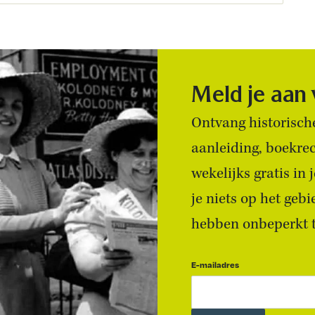
Meld je aan
Ontvang historische
aanleiding, boekre
wekelijks gratis in
je niets op het geb
hebben onbeperkt to
E-mailadres