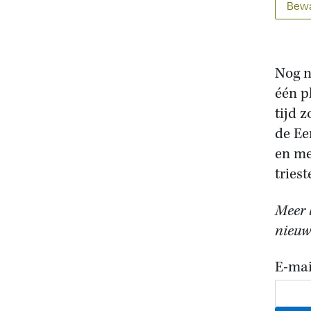
Bewa
Nog n
één p
tijd z
de Ee
en me
triest
Meer l
nieuws
E-mai