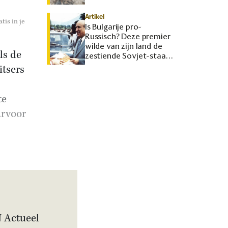
Artikel
tis in je
Is Bulgarije pro-
Russisch? Deze premier
wilde van zijn land de
ls de
zestiende Sovjet-staat
maken
itsers
te
arvoor
N Actueel