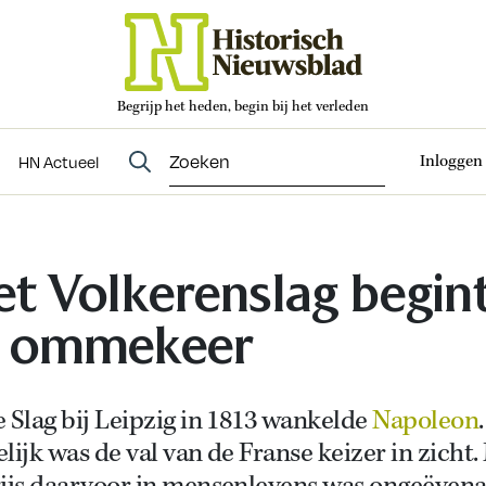
Begrijp het heden, begin bij het verleden
Abonneren
t
Evenementen
HN Actueel
Inloggen
HN Actueel
t Volkerenslag begin
e ommekeer
 Slag bij Leipzig in 1813 wankelde
Napoleon
.
lijk was de val van de Franse keizer in zicht