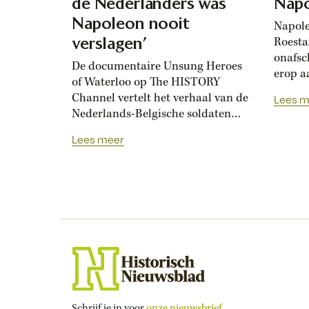
de Nederlanders was
Nap
Napoleon nooit
Napole
verslagen’
Roesta
onafsc
De documentaire Unsung Heroes
erop a
of Waterloo op The HISTORY
toch ni
Channel vertelt het verhaal van de
Lees m
Nederlands-Belgische soldaten
tijdens de Slag bij Quatre-Bras en
Lees meer
Waterloo. Volgens producent
André Dellevoet speelden deze
troepen een belangrijke, maar
ondergewaardeerde rol bij de
nederlaag van Napoleon
Bonaparte in 1815. ‘Het is echt
een heldenverhaal.’ De veldslag bij
Quatre-Bras is minder...
Schrijf je in voor
onze nieuwsbrief