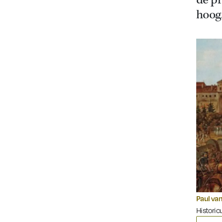
de p
hoog
Paul van
Historicu