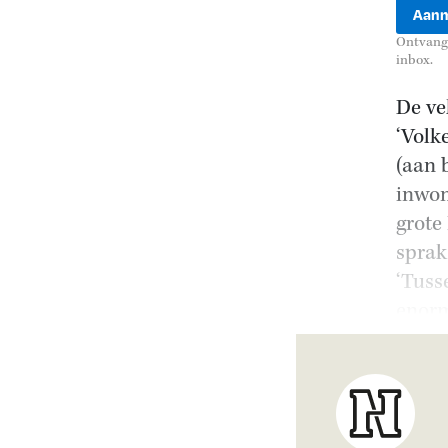
Ontvang 
inbox.
De ve
‘Volk
(aan 
inwon
grote
sprak
‘Tuss
enorm