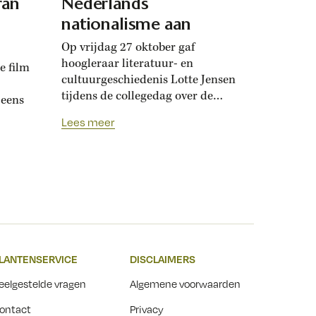
ran
Nederlands
nationalisme aan
Op vrijdag 27 oktober gaf
hoogleraar literatuur- en
e film
cultuurgeschiedenis Lotte Jensen
tijdens de collegedag over de
 eens
Bataafs-Franse Tijd een lezing
Lees meer
over de nalatenschap van
Napoleon in Nederland. Zijn
invloed is groot en veelzijdig
geweest. ‘Toen het jonge
Koninkrijk der Nederlanden
zichzelf moest uitvinden, greep
het terug op literatuur en stijlen
die in de Bataafs-Franse Tijd...
LANTENSERVICE
DISCLAIMERS
eelgestelde vragen
Algemene voorwaarden
ontact
Privacy