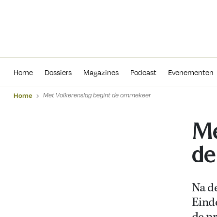
Home
Dossiers
Magazines
Podcas
Home
Dossiers
Magazines
Podcast
Evenementen
Home
Met Volkerenslag begint de ommekeer
Me
d
Na de
Einde