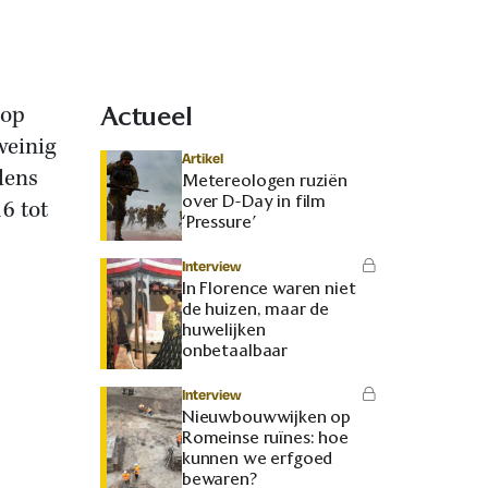
 op
Actueel
weinig
Artikel
jdens
Metereologen ruziën
over D-Day in film
6 tot
‘Pressure’
Interview
In Florence waren niet
de huizen, maar de
huwelijken
onbetaalbaar
Interview
Nieuwbouwwijken op
Romeinse ruïnes: hoe
kunnen we erfgoed
bewaren?