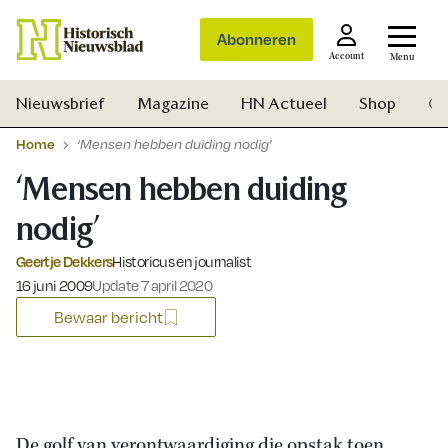
Abonneren
Account
Menu
Nieuwsbrief
Magazine
HN Actueel
Shop
Ge
Home
‘Mensen hebben duiding nodig’
‘Mensen hebben duiding
nodig’
Geertje Dekkers
Historicus en journalist
Gepubliceerd op:
16 juni 2009
Update 7 april 2020
Bewaar bericht
Zoek
De golf van verontwaardiging die opstak toen